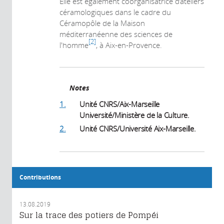
Elle est également coorganisatrice d’ateliers
céramologiques dans le cadre du
Céramopôle de la Maison
méditerranéenne des sciences de
2
l'homme
, à Aix-en-Provence.
Notes
1.
Unité CNRS/Aix-Marseille
Université/Ministère de la Culture.
2.
Unité CNRS/Université Aix-Marseille.
Contributions
13.08.2019
Sur la trace des potiers de Pompéi