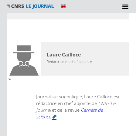
Vous êtes ici
AUTEUR
Laure Cailloce
Rédactrice en chef adjointe
©
Journaliste scientifique, Laure Cailloce est
rédactrice en chef adjointe
de
CNRS Le
Journal
et de la revue
Carnets de
science
.
(link is external)