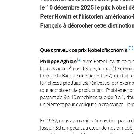
le 10 décembre 2025 le prix Nobel d
Peter Howitt et l’historien américano-
Français à décrocher cette distinctio
1
Quels travaux ce prix Nobel d'économie
2
Philippe Aghion
Avec Peter Howitt, colau
la croissance. À nos débuts, le modèle domin
(prix de la Banque de Suède 1987), qui fait re
la richesse produite est réinvestie, par exemp
tour accroissent la production… Problème : 
passant de 9 à 10 machines que de 0 à 1, d’
un élément pour expliquer la croissance : le 
En 1987, nous avons mis « l’inno­­vation par la 
Joseph Schumpeter, au cœur de notre modèle. 