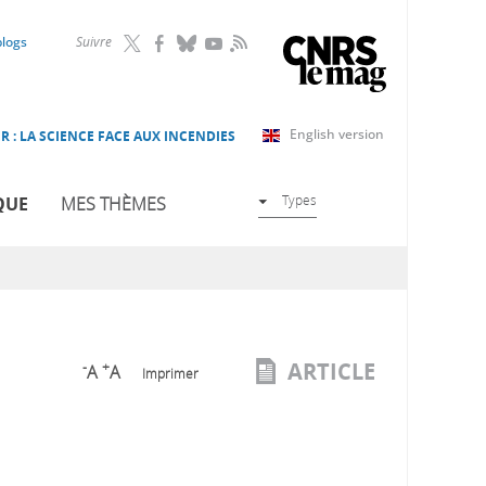
RSS
blogs
Suivre
English version
R : LA SCIENCE FACE AUX INCENDIES
Types
QUE
MES THÈMES
ARTICLE
-
+
A
A
Imprimer