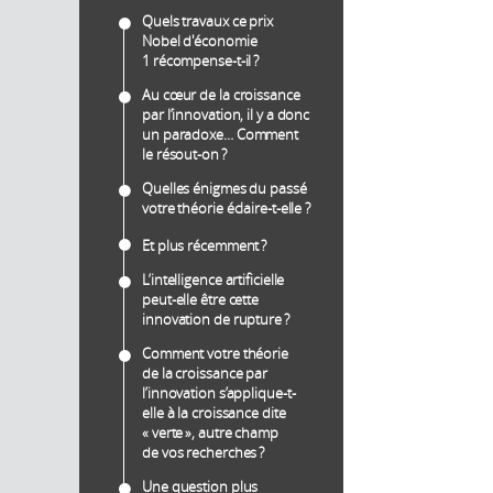
Quels travaux ce prix
Nobel d'économie
1 récompense-t-il ?
Au cœur de la croissance
par l’innovation, il y a donc
un paradoxe… Comment
le résout-on ?
Quelles énigmes du passé
votre théorie éclaire-t-elle ?
Et plus récemment ?
L’intelligence artificielle
peut-elle être cette
innovation de rupture ?
Comment votre théorie
de la croissance par
l’innovation s’applique-t-
elle à la croissance dite
« verte », autre champ
de vos recherches ?
Une question plus