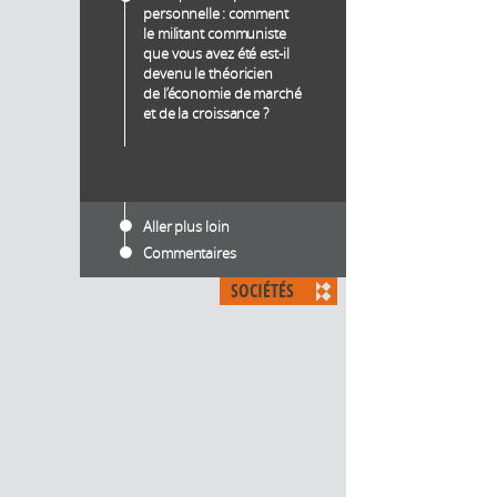
personnelle : comment
le militant communiste
que vous avez été est-il
devenu le théoricien
de l’économie de marché
et de la croissance ?
Aller plus loin
Commentaires
SOCIÉTÉS