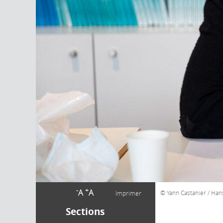
-
+
A
A
Yann Castanier / Han
Imprimer
Sections