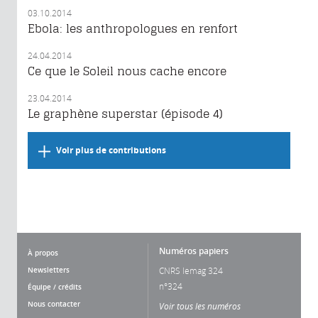
03.10.2014
Ebola: les anthropologues en renfort
24.04.2014
Ce que le Soleil nous cache encore
23.04.2014
Le graphène superstar (épisode 4)
Voir plus de contributions
Numéros papiers
À propos
Newsletters
CNRS lemag 324
n°324
Équipe / crédits
Nous contacter
Voir tous les numéros