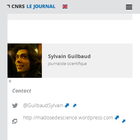
Vous êtes ici
AUTEUR
Sylvain Guilbaud
Journaliste scientifique
©
Contact
@GuilbaudSylvain
(link is external)
http://madosedescience.wordpress.com
(link is external)