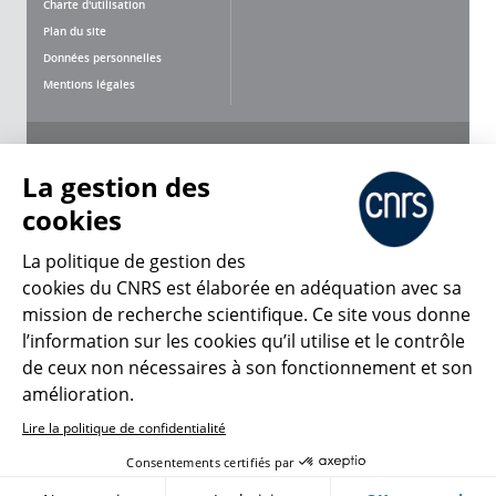
Charte d'utilisation
Plan du site
Données personnelles
Mentions légales
Nous suivre
Partager
La gestion des
cookies
La politique de gestion des
cookies du CNRS est élaborée en adéquation avec sa
mission de recherche scientifique. Ce site vous donne
CNRS Le Mag
l’information sur les cookies qu’il utilise et le contrôle
de ceux non nécessaires à son fonctionnement et son
© 2026, CNRS
amélioration.
Lire la politique de confidentialité
Créer un compte
Se connecter
Accessibilité : non conforme
Consentements certifiés par
Gestion des cookies