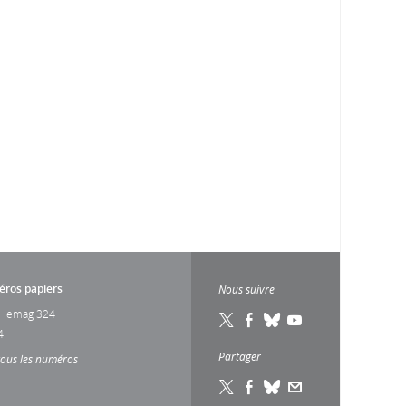
ros papiers
Nous suivre
 lemag 324
4
Partager
tous les numéros