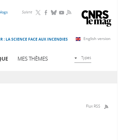
RSS
blogs
Suivre
English version
R : LA SCIENCE FACE AUX INCENDIES
Types
QUE
MES THÈMES
Flux RSS