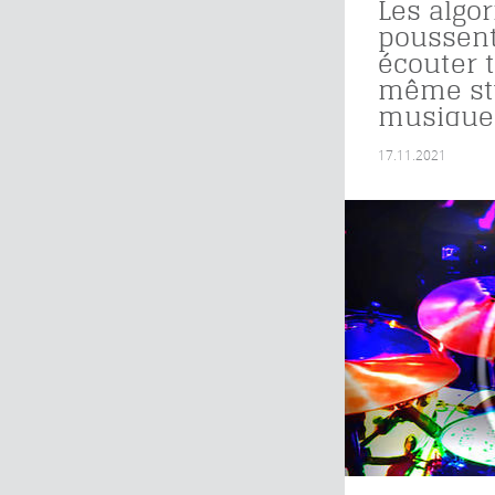
Les algo
poussent
écouter 
même st
musique
17.11.2021