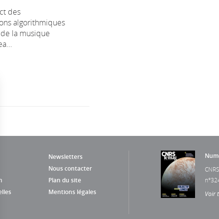
ct des
ns algorithmiques
é de la musique
a...
Numé
Newsletters
Nous contacter
CNRS
n
Plan du site
n°32
lles
Mentions légales
Voir 