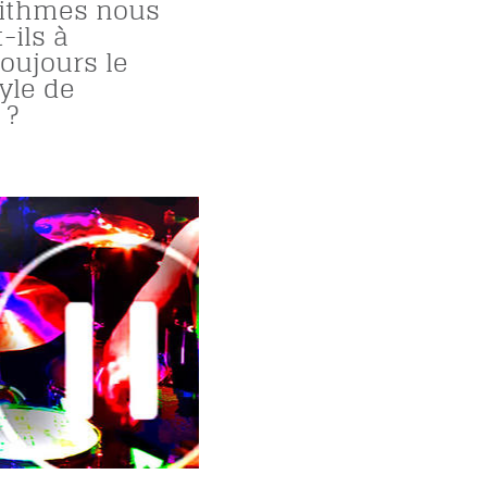
rithmes nous
-ils à
toujours le
yle de
 ?