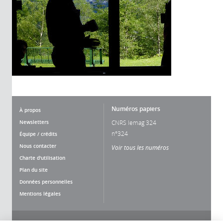
Numéros papiers
À propos
Newsletters
CNRS lemag 324
n°324
Équipe / crédits
Nous contacter
Voir tous les numéros
Charte d'utilisation
Plan du site
Données personnelles
Mentions légales