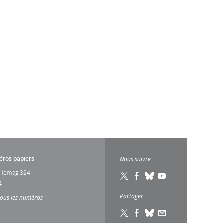
ros papiers
Nous suivre
 lemag 324
4
Partager
tous les numéros