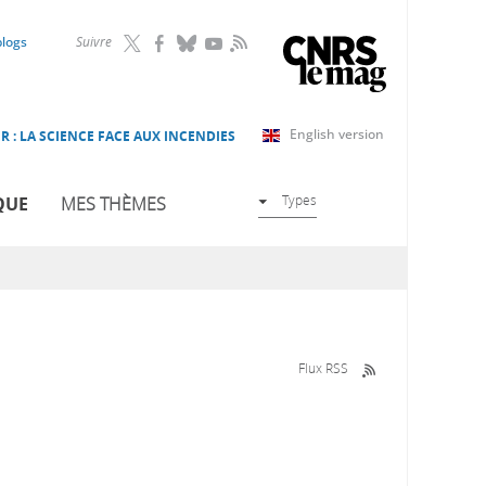
RSS
blogs
Suivre
English version
R : LA SCIENCE FACE AUX INCENDIES
Types
QUE
MES THÈMES
Flux RSS