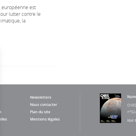
 européenne est
our lutter contre le
imatique, la
Numé
Newsletters
Nous contacter
CNRS
n
Plan du site
n°32
lles
Mentions légales
Voir 