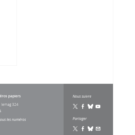
ros papiers
Nous suivre
 lemag 324
4
Partager
tous les numéros