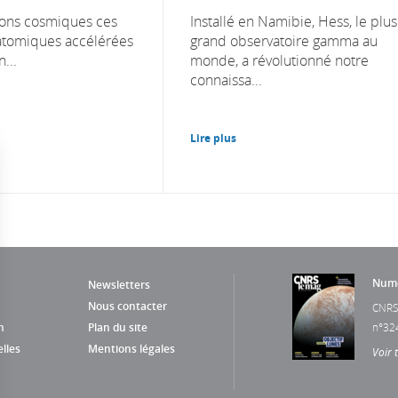
yons cosmiques ces
Installé en Namibie, Hess, le plus
atomiques accélérées
grand observatoire gamma au
...
monde, a révolutionné notre
connaissa...
Lire plus
Numé
Newsletters
Nous contacter
CNRS
n
Plan du site
n°32
lles
Mentions légales
Voir 