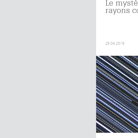
Le mystè
rayons 
26.04.2016