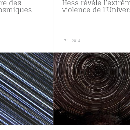
re des
Hess révèle l’extrê
cosmiques
violence de l’Univer
17.11.2014