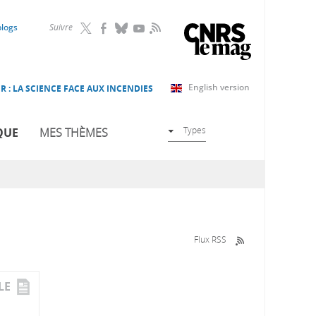
RSS
blogs
Suivre
English version
R : LA SCIENCE FACE AUX INCENDIES
Types
QUE
MES THÈMES
Flux RSS
LE