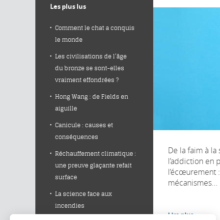
Les plus lus
Comment le chat a conquis
le monde
Les civilisations de l’âge
du bronze se sont-elles
vraiment effondrées ?
Hong Wang : de Fields en
aiguille
Canicule : causes et
conséquences
De la faim à la 
Réchauffement climatique :
l’addiction en 
une preuve glaçante refait
l’écœurement :
surface
mécanismes...
La science face aux
incendies
Lire plus