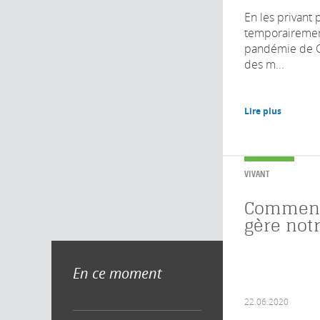
En les privant
temporairement
pandémie de C
des m...
Lire plus
VIVANT
Comment
gère notr
En ce moment
22.06.2020