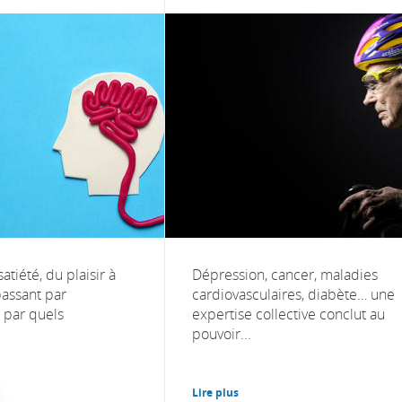
satiété, du plaisir à
Dépression, cancer, maladies
passant par
cardiovasculaires, diabète… une
 par quels
expertise collective conclut au
pouvoir...
Lire plus