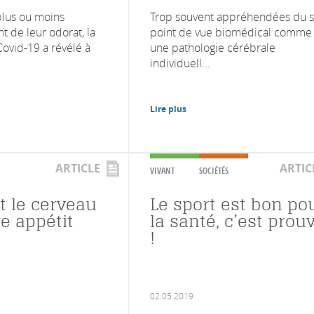
 plus ou moins
Trop souvent appréhendées du s
 de leur odorat, la
point de vue biomédical comme
ovid-19 a révélé à
une pathologie cérébrale
individuell...
Lire plus
ARTICLE
ARTIC
VIVANT
SOCIÉTÉS
 le cerveau
Le sport est bon po
e appétit
la santé, c’est prou
!
02.05.2019