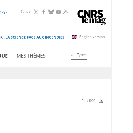
RSS
blogs
Suivre
English version
R : LA SCIENCE FACE AUX INCENDIES
Types
QUE
MES THÈMES
Flux RSS