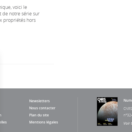
ique, voici le
 de notre série sur
x propriétés hors
Numé
Newsletters
Nous contacter
CNRS
n
Plan du site
n°32
lles
Mentions légales
Voir 