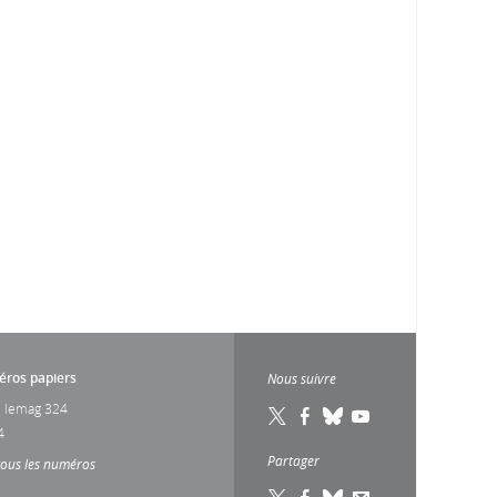
ros papiers
Nous suivre
 lemag 324
4
Partager
tous les numéros