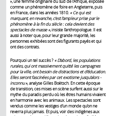
», une femme originaire du sud de l’Afrique, exposée
comme un phénomène de foire en Angleterre, puis
en France, dans les années 1810.
« Ce qui est
marquant, en revanche, c’est l’ampleur prise par le
phénomène à la fin du siècle : cela devient des
spectacles de masse »,
­insiste l’anthropologue. Il est
aussi à noter que, pour leur grande majorité, les
personnes exhibées sont des figurants payés et qui
ont des contrats.
Pourquoi un tel succès ?
« D’abord, les populations
rurales, qui ont massivement quitté les campagnes
pour la ville, ont ­besoin de distractions et d’éducation.
Elles seront ­fascinées par cet exotisme jusqu’alors ­
inconnu »,
analyse Gilles Boëtsch. En cette époque
de transition, ces mises en scène surfent aussi sur le
mythe du paradis perdu où les êtres humains vivaient
en ­harmonie avec les animaux. Les spectacles sont
vendus comme les vestiges d’un monde qu’on ne
reverra plus jamais. Et puis, voir des indigènes aux