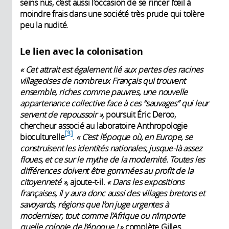
seins nus, c’est aussi l’occasion de se rincer l’œil à
moindre frais dans une ­société très prude qui tolère
peu la nudité.
Le lien avec la colonisation
« Cet attrait est également lié aux pertes des racines
villageoises de nombreux Français qui trouvent
ensemble, riches comme pauvres, une nouvelle
appartenance collective face à ces “sauvages” qui leur
servent de repoussoir »,
poursuit Éric Deroo,
chercheur associé au laboratoire Anthropologie
3
bioculturelle
.
« C’est l’époque où, en Europe, se
construisent les identités nationales, jusque-là assez
floues, et ce sur le mythe de la modernité. Toutes les
différences doivent être gommées au profit de la
citoyenneté »,
ajoute-t-il.
« Dans les expositions
françaises, il y aura donc aussi des villages bretons et
savoyards, régions que l’on juge urgen­tes à
moderniser, tout comme l’Afrique ou n’importe
quelle colonie de l’époque ! »
complète Gilles