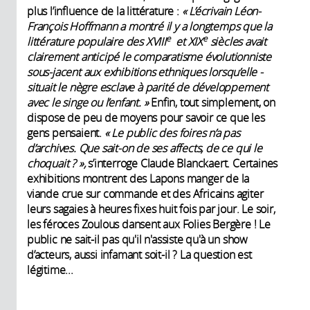
plus l’influence de la ­littérature :
« L’écrivain Léon-
François Hoffmann a montré il y a longtemps que la
e
e
littérature populaire des XVIII
et XIX
siècles avait
clairement anticipé le comparatisme évolutionniste
sous-jacent aux exhibitions ethniques lorsqu’elle ­
situait le nègre esclave à parité de déve­loppement
avec le singe ou l’enfant. »
Enfin, tout simplement, on
dispose de peu de moyens pour savoir ce que les
gens pensaient.
« Le public des foires n’a pas
d’archives. Que sait-on de ses affects, de ce qui le
choquait ? »,
s’interroge Claude Blanckaert. Certaines
exhibitions montrent des Lapons manger de la
viande crue sur commande et des Africains ­agiter
leurs sagaies à heures fixes huit fois par jour. Le soir,
les féroces Zoulous dansent aux Folies Bergère ! Le
public ne sait-il pas qu'il n'assiste qu'à un show
d’acteurs, aussi infamant soit-il ? La question est
légitime...