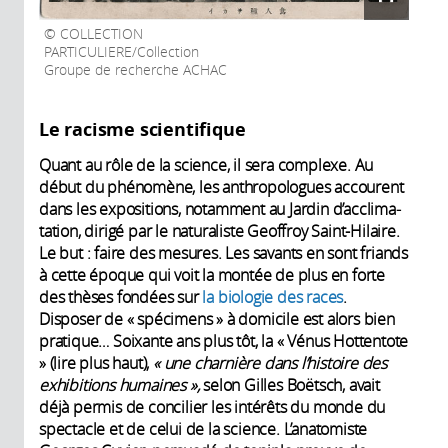
COLLECTION
PARTICULIERE/Collection
Groupe de recherche ACHAC
Le racisme scientifique
Quant au rôle de la science, il sera ­complexe. Au
début du phénomène, les anthropologues accourent
dans les expositions, notamment au Jardin d’acclima­
tation, dirigé par le naturaliste Geoffroy Saint-Hilaire.
Le but : faire des mesures. Les savants en sont friands
à cette époque qui voit la montée de plus en forte
des thèses fondées sur
la biologie des races
.
Disposer de « spécimens » à domicile est alors bien
pratique… Soixante ans plus tôt, la « Vénus Hottentote
» (lire plus haut),
« une charnière dans l’histoire des
exhibitions humaines »,
selon Gilles Boëtsch, avait
déjà permis de concilier les intérêts du monde du
spectacle et de celui de la science. L’anatomiste