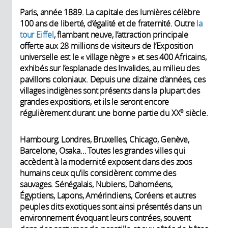
Paris, année 1889. La capitale des lumières célèbre
100 ans de liberté, d’égalité et de fraternité. Outre
la
tour Eiffel
, flambant neuve, l’attraction principale
offerte aux 28 millions de visiteurs de l’Expo­sition
universelle est le « village nègre » et ses 400 Africains,
exhibés sur l’esplanade des Invalides, au milieu des
pavillons ­coloniaux. Depuis une dizaine d’années, ces
villages indigènes sont présents dans la plupart des
grandes expositions, et ils le seront encore
e
régulièrement durant une bonne partie du XX
siècle.
Hambourg, Londres, Bruxelles, Chicago, Genève,
Barcelone, Osaka… Toutes les grandes villes qui
accèdent à la modernité exposent dans des zoos
humains ceux qu’ils considèrent comme des
sauvages. Sénégalais, Nubiens, Daho­méens,
Égyptiens, Lapons, Amérin­diens, Coréens et autres
peuples dits exotiques sont ainsi présentés dans un
environ­nement évoquant leurs contrées, souvent