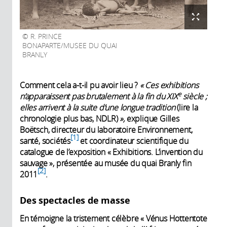
R. PRINCE
BONAPARTE/MUSEE DU QUAI
BRANLY
Comment cela a-t-il pu avoir lieu ?
« Ces exhi­bitions
e
n’apparaissent pas brutalement à la fin du XIX
siècle ;
elles arrivent à la suite d’une longue tradition
(lire la
chronologie plus bas, NDLR)
»,
expli­que Gilles
Boëtsch, directeur du labo­ratoire Envi­ronnement,
1
santé, sociétés
et coordinateur scientifique du
catalogue de l’exposition « Exhibitions. L’invention du
sauvage », présentée au musée du quai Branly fin
2
2011
.
Des spectacles de masse
En témoigne la tristement célèbre « Vénus Hottentote