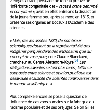
Georges Cuvier, persuadé de tenir la preuve de
l’infériorité congénitale des «
races à crâne déprimé
et comprimé »,
avait en effet entrepris la dissection
de la jeune femme peu après sa mort, en 1815, et
présenté ses organes en bocaux à l’Académie des
sciences.
« Mais, dès les années 1880, de nombreux
scientifiques doutent de la représentativité des
indigènes parqués dans des enclos ainsi que du
concept de race pure,
note Claude Blanckaert, ­
5
chercheur au Centre Alexandre-Koyré
.
Les
délégations savantes se font plus rares ; l’alliance
supposée entre science et opinion publique est
désavouée et suscite de violentes controverses dans
le monde académique. »
Plus complexe encore se pose la question de
l’influence de ces zoos humains sur la fabrique du
racisme populaire et de ses préjugés. Selon Gilles