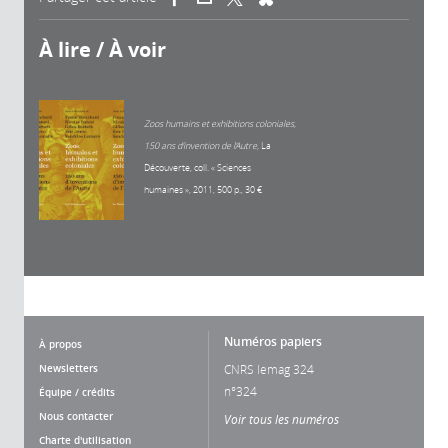
À lire / À voir
Zoos humains et exhibitions coloniales,
150
ans d’invention de l’Autre,
La
Découverte, coll. « Sciences
humaines », 2011, 500 p., 30 €
Numéros papiers
À propos
Newsletters
CNRS lemag 324
n°324
Équipe / crédits
Nous contacter
Voir tous les numéros
Charte d'utilisation