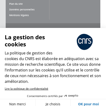
Plan du site
Données personnelles
Mentions légales
Nous suivre
Partager
La gestion des
cookies
La politique de gestion des
cookies du CNRS est élaborée en adéquation avec sa
CNRS Le Mag
mission de recherche scientifique. Ce site vous donne
l’information sur les cookies qu’il utilise et le contrôle
de ceux non nécessaires à son fonctionnement et son
© 2026, CNRS
amélioration.
Lire la politique de confidentialité
Créer un compte
Se connecter
Accessibilité : non conforme
Consentements certifiés par
Gestion des cookies
Non merci
Je choisis
OK pour moi