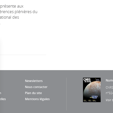
 présente aux
érences plénières du
ational des
.
Numé
Newsletters
Nous contacter
CNRS
n
Plan du site
n°32
lles
Mentions légales
Voir 