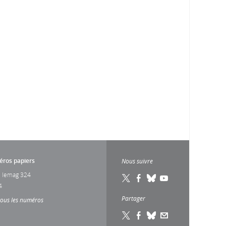
ros papiers
Nous suivre
 lemag 324
4
Partager
tous les numéros