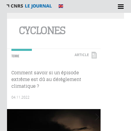
Vous êtes ici
CYCLONES
ARTICLE
TERRE
Comment savoir si un épisode
extrême est dû au dérèglement
climatique ?
04.11.2022