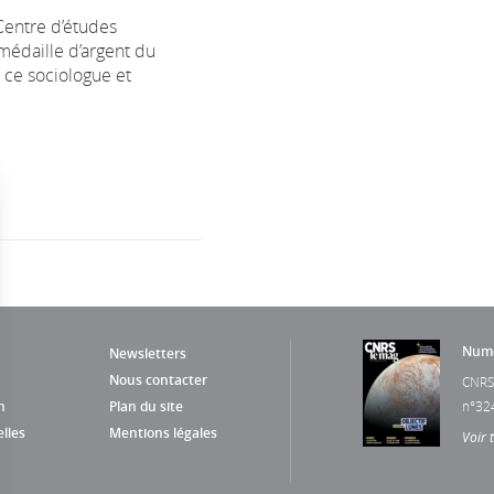
entre d’études
édaille d’argent du
ce sociologue et
Numé
Newsletters
Nous contacter
CNRS
n
Plan du site
n°32
lles
Mentions légales
Voir 