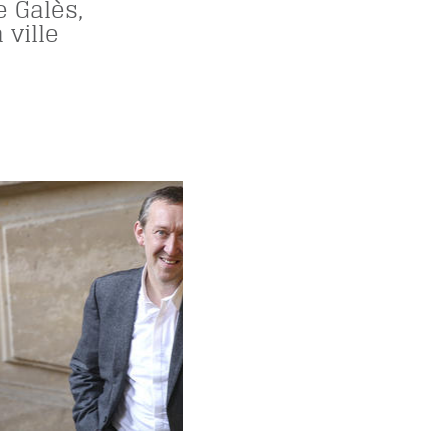
e Galès,
 ville