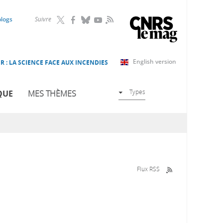
RSS
blogs
Suivre
English version
R : LA SCIENCE FACE AUX INCENDIES
Types
QUE
MES THÈMES
Flux RSS