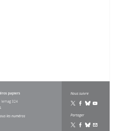
ros papiers
Nous suivre
 lemag 324
4
Partager
tous les numéros