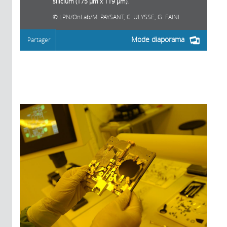
silicium (175 µm x 119 µm).
LPN/OnLab/M. PAYSANT, C. ULYSSE, G. FAINI
Mode diaporama
Partager