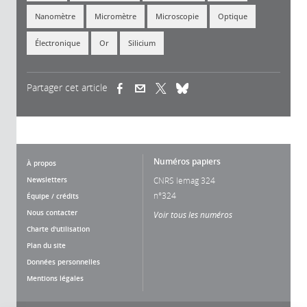
Nanomètre
Micromètre
Microscopie
Optique
Électronique
Or
Silicium
Partager cet article
(link is external)
(link is external)
(link is external)
Numéros papiers
À propos
Newsletters
CNRS lemag 324
n°324
Équipe / crédits
Nous contacter
Voir tous les numéros
Charte d'utilisation
Plan du site
Données personnelles
Mentions légales