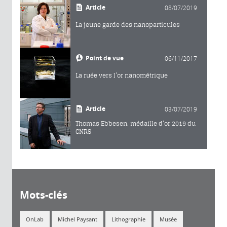
Article
08/07/2019
La jeune garde des nanoparticules
Point de vue
06/11/2017
La ruée vers l’or nanométrique
Article
03/07/2019
Thomas Ebbesen, médaille d’or 2019 du
CNRS
Mots-clés
OnLab
Michel Paysant
Lithographie
Musée