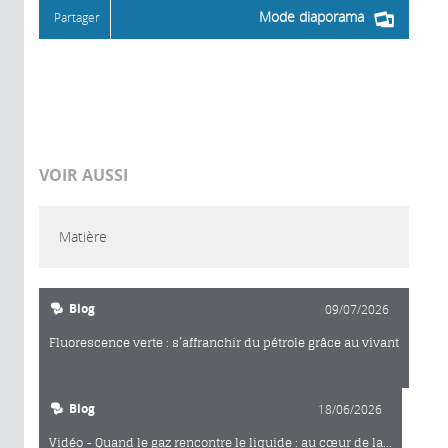
Mode diaporama
Partager
VOIR AUSSI
Matière
Blog
09/07/2026
Fluorescence verte : s’affranchir du pétrole grâce au vivant
Blog
18/06/2026
Vidéo - Quand le gaz rencontre le liquide : au cœur de la...