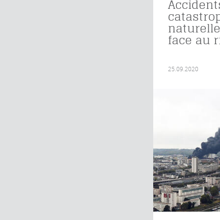
Accidents
catastro
naturelles
face au 
25.09.2020