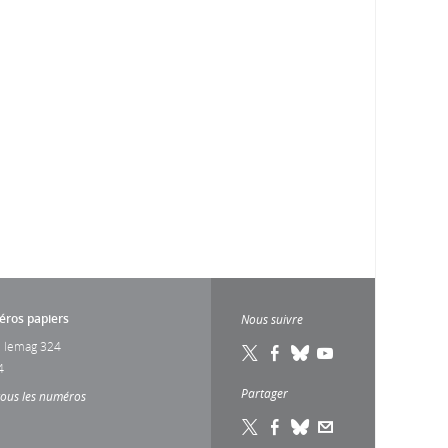
ros papiers
Nous suivre
 lemag 324
4
Partager
tous les numéros