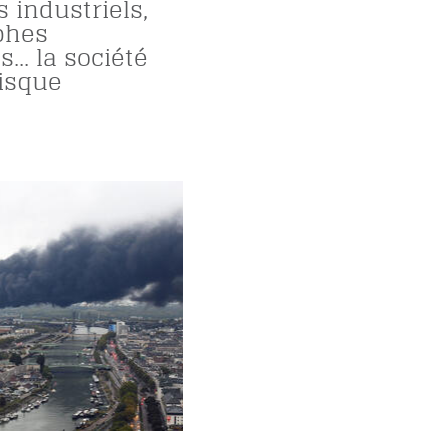
 industriels,
phes
... la société
risque