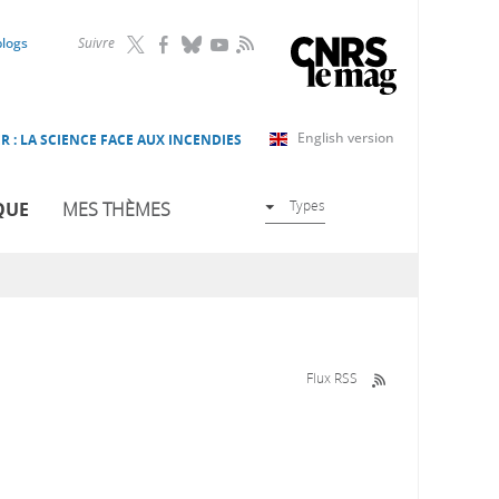
RSS
blogs
Suivre
English version
R : LA SCIENCE FACE AUX INCENDIES
Types
QUE
MES THÈMES
Flux RSS