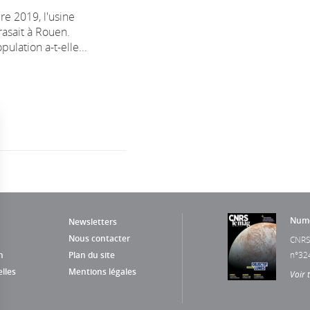
e 2019, l'usine
rasait à Rouen.
lation a-t-elle...
Numé
Newsletters
Nous contacter
CNRS
n
Plan du site
n°32
lles
Mentions légales
Voir 