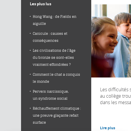
Les plus lus
Hong Wang : de Fields en
aiguille
Canicule : causes et
conséquences
Les civilisations de l’âge
du bronze se sont-elles
vraiment effondrées ?
Comment le chat a conquis
le monde
Les difficultés
Pervers narcissique,
au collège trou
un syndrome social
dans les messa
Réchauffement climatique :
une preuve glaçante refait
surface
Lire plus