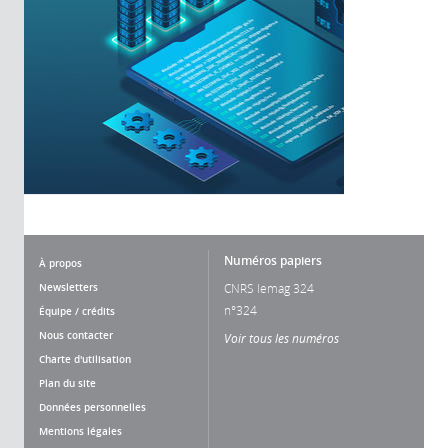
Numéros papiers
À propos
Newsletters
CNRS lemag 324
n°324
Équipe / crédits
Nous contacter
Voir tous les numéros
Charte d'utilisation
Plan du site
Données personnelles
Mentions légales