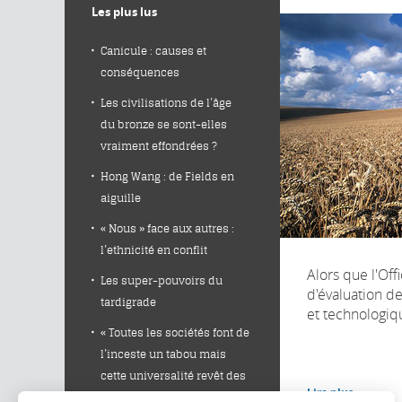
Les plus lus
Canicule : causes et
conséquences
Les civilisations de l’âge
du bronze se sont-elles
vraiment effondrées ?
Hong Wang : de Fields en
aiguille
« Nous » face aux autres :
l’ethnicité en conflit
Alors que l'Off
Les super-pouvoirs du
d'évaluation de
tardigrade
et technologiqu
« Toutes les sociétés font de
l’inceste un tabou mais
cette universalité revêt des
Lire plus
formes très différentes »