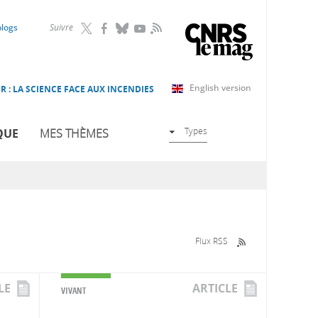
RSS
blogs
Suivre
English version
R : LA SCIENCE FACE AUX INCENDIES
Types
QUE
MES THÈMES
Flux RSS
LE
ARTICLE
VIVANT