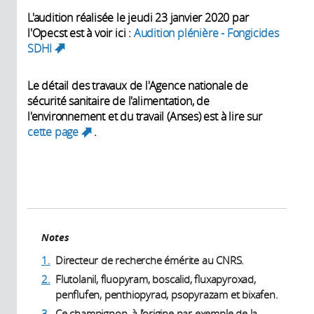
L'audition réalisée le jeudi 23 janvier 2020 par
l'Opecst est à voir ici :
Audition plénière - Fongicides
SDHI
(link is external)
Le détail des travaux de l'Agence nationale de
sécurité sanitaire de l'alimentation, de
l'environnement et du travail (Anses) est à lire sur
cette page
.
(link is external)
Notes
1.
Directeur de recherche émérite au CNRS.
2.
Flutolanil, fluopyram, boscalid, fluxapyroxad,
penflufen, penthiopyrad, psopyrazam et bixafen.
3.
Ce champignon, à l’origine par exemple de la