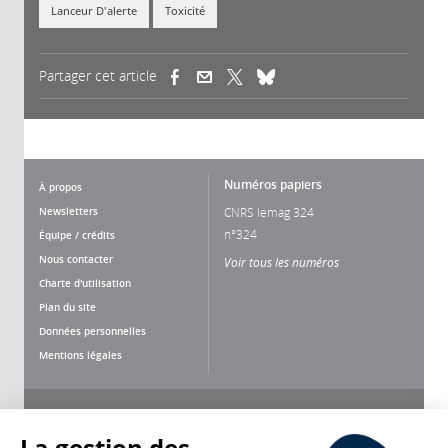
Lanceur D'alerte
Toxicité
Partager cet article
(link is external)
(link is external)
(link is external)
Numéros papiers
À propos
Newsletters
CNRS lemag 324
n°324
Équipe / crédits
Nous contacter
Voir tous les numéros
Charte d'utilisation
Plan du site
Données personnelles
Mentions légales
Nous suivre
Partager
La gestion des