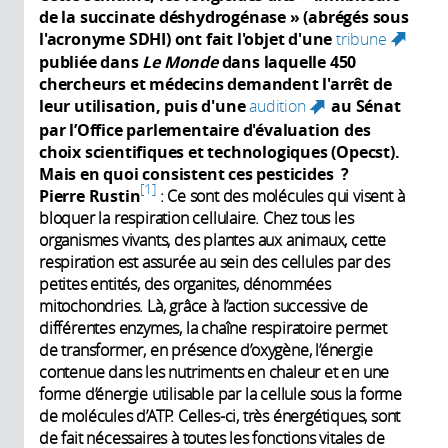
de la succinate déshydrogénase » (abrégés sous
l'acronyme SDHI) ont fait l'objet d'une
tribune
(link
publiée dans
Le Monde
dans laquelle 450
is
chercheurs et médecins demandent l'arrêt de
externa
leur utilisation, puis d'une
audition
au Sénat
(link is
par l’Office parlementaire d'évaluation des
external)
choix scientifiques et technologiques (Opecst).
Mais en quoi consistent ces pesticides ?
1
Pierre Rustin
: Ce sont des molécules qui visent à
bloquer la respiration cellulaire. Chez tous les
organismes vivants, des plantes aux animaux, cette
respiration est assurée au sein des cellules par des
petites entités, des organites, dénommées
mitochondries. Là, grâce à l’action successive de
différentes enzymes, la chaîne respiratoire permet
de transformer, en présence d’oxygène, l’énergie
contenue dans les nutriments en chaleur et en une
forme d’énergie utilisable par la cellule sous la forme
de molécules d’ATP. Celles-ci, très énergétiques, sont
de fait nécessaires à toutes les fonctions vitales de