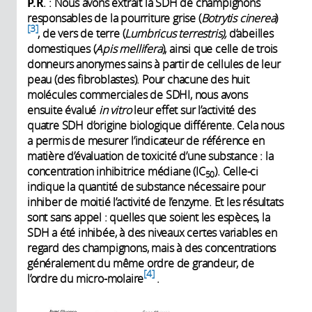
P.R
. : Nous avons extrait la SDH de champignons
responsables de la pourriture grise (
Botrytis cinerea
)
3
, de vers de terre (
Lumbricus terrestris),
d’abeilles
domestiques (
Apis mellifera
), ainsi que celle de trois
donneurs anonymes sains à partir de cellules de leur
peau (des fibroblastes). Pour chacune des huit
molécules commerciales de SDHI, nous avons
ensuite évalué
in vitro
leur effet sur l’activité des
quatre SDH d’origine biologique différente. Cela nous
a permis de mesurer l’indicateur de référence en
matière d’évaluation de toxicité d’une substance : la
concentration inhibitrice médiane (IC
). Celle-ci
50
indique la quantité de substance nécessaire pour
inhiber de moitié l’activité de l’enzyme. Et les résultats
sont sans appel : quelles que soient les espèces, la
SDH a été inhibée, à des niveaux certes variables en
regard des champignons, mais à des concentrations
généralement du même ordre de grandeur, de
4
l’ordre du micro-molaire
.