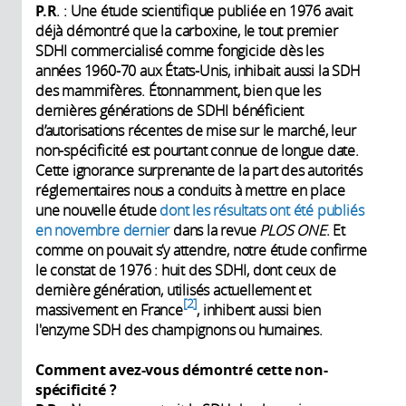
P.R
. : Une étude scientifique publiée en 1976 avait
déjà démontré que la carboxine, le tout premier
SDHI commercialisé comme fongicide dès les
années 1960-70 aux États-Unis, inhibait aussi la SDH
des mammifères. Étonnamment, bien que les
dernières générations de SDHI bénéficient
d’autorisations récentes de mise sur le marché, leur
non-spécificité est pourtant connue de longue date.
Cette ignorance surprenante de la part des autorités
réglementaires nous a conduits à mettre en place
une nouvelle étude
dont les résultats ont été publiés
en novembre dernier
dans la revue
PLOS ONE
. Et
comme on pouvait s’y attendre, notre étude confirme
le constat de 1976 : huit des SDHI, dont ceux de
dernière génération, utilisés actuellement et
2
massivement en France
, inhibent aussi bien
l'enzyme SDH des champignons ou humaines.
Comment avez-vous démontré cette non-
spécificité ?