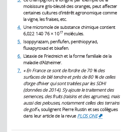
moisissure gris-bleuté des oranges, peut affecter
certaines cultures d’intérêt agronomique comme
la vigne, les fraises, etc.
4.
Une micromole de substance chimique contient
17
6,022 140 76 × 10
molécules.
5.
Isoppyrazam, penflufen, penthiopyrad,
fluxapyroxad et bixafen.
6.
L’ataxie de Friedreich et la forme familiale de la
maladie d’Alzheimer.
7.
« En France ce sont de l’ordre de 70 % des
surfaces de blé tendre et près de 80 % de celles
d’orge d’hiver qui sont traitées par les SDHI
(données de 2014). S’y ajoute le traitement des
semences, des fruits (raisins et des agrumes), mais
aussi des pelouses, notamment celles des terrains
de golf »
, soulignent Pierre Rustin et ses collègues
dans leur article de la revue
PLOS ONE
(link is
external)