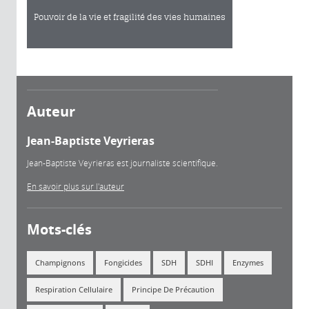
Pouvoir de la vie et fragilité des vies humaines
Auteur
Jean-Baptiste Veyrieras
Jean-Baptiste Veyrieras est journaliste scientifique.
En savoir plus sur l'auteur
Mots-clés
Champignons
Fongicides
SDH
SDHI
Enzymes
Respiration Cellulaire
Principe De Précaution