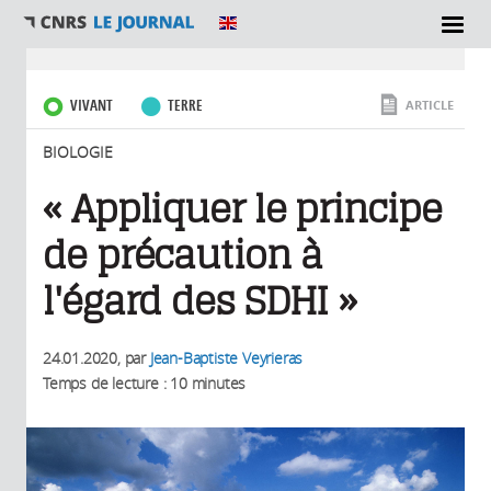
SECTIONS
Vous êtes ici
VIVANT
TERRE
ARTICLE
BIOLOGIE
« Appliquer le principe
de précaution à
l'égard des SDHI »
24.01.2020
, par
Jean-Baptiste Veyrieras
Temps de lecture : 10 minutes