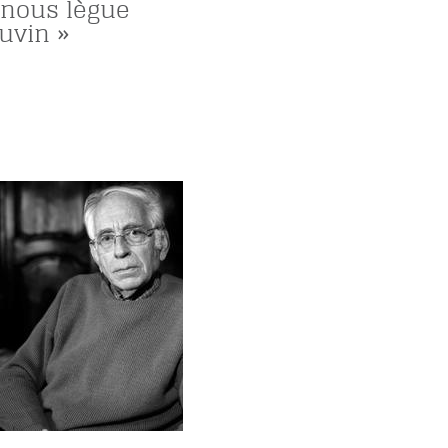
 nous lègue
uvin »