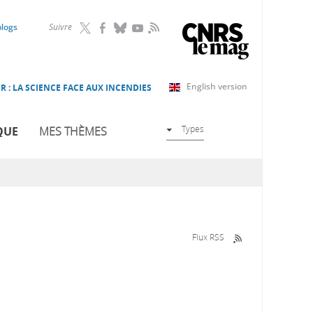
RSS
blogs
Suivre
English version
R : LA SCIENCE FACE AUX INCENDIES
Types
QUE
MES THÈMES
Flux RSS