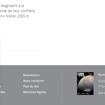
 réagissent à la
cente de leur confrère
rix Nobel 2005 d...
Numé
Newsletters
Nous contacter
CNRS
n
Plan du site
n°32
lles
Mentions légales
Voir 