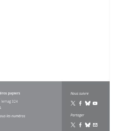
ros papiers
Nous suivre
 lemag 324
4
Partager
tous les numéros