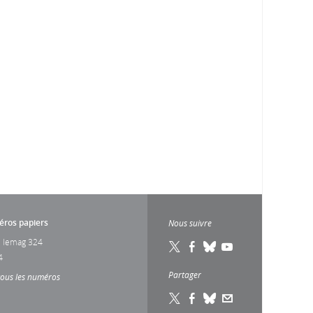
ros papiers
Nous suivre
 lemag 324
4
Partager
tous les numéros