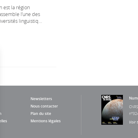
n est la région
rassemble l’une des
ersités linguistiq...
Numé
Newsletters
Nous contacter
CNRS
n
Plan du site
n°32
lles
Mentions légales
Voir 