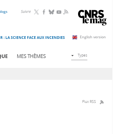
RSS
blogs
Suivre
English version
R : LA SCIENCE FACE AUX INCENDIES
Types
QUE
MES THÈMES
Flux RSS