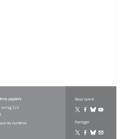
ros papiers
Nous suivre
 lemag 324
4
Partager
tous les numéros