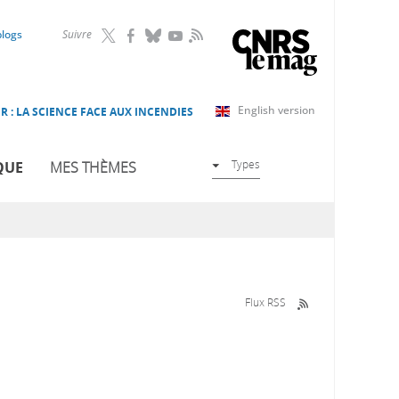
RSS
blogs
Suivre
English version
R : LA SCIENCE FACE AUX INCENDIES
Types
QUE
MES THÈMES
Flux RSS