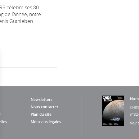
RS célèbre ses 80
ng de l’année, notre
enis Guthleben
Numé
Newsletters
Nous contacter
CNRS
n
Plan du site
n°32
lles
Mentions légales
Voir 