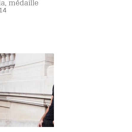
la, médaille
14