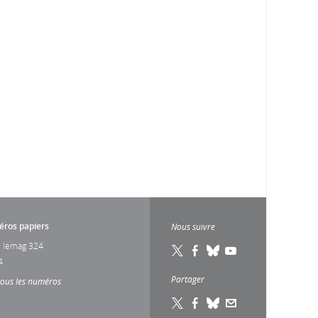
ros papiers
Nous suivre
 lemag 324
4
Partager
tous les numéros