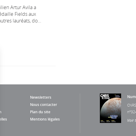
lien Artur Avila a
daille Fields aux
utres lauréats, do...
Numé
Newsletters
Nous contacter
CNRS
n
Plan du site
n°32
lles
Mentions légales
Voir 