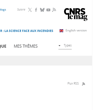
RSS
blogs
Suivre
English version
R : LA SCIENCE FACE AUX INCENDIES
Types
QUE
MES THÈMES
Flux RSS