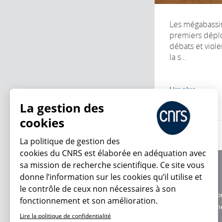
Les mégabassin
premiers dépl
débats et viol
la s...
Lire plus
La gestion des
cookies
La politique de gestion des
cookies du CNRS est élaborée en adéquation avec
sa mission de recherche scientifique. Ce site vous
À propos
donne l’information sur les cookies qu’il utilise et
Équipe / crédits
En ce moment
le contrôle de ceux non nécessaires à son
Charte d'utilisatio
fonctionnement et son amélioration.
Données personne
Lire la politique de confidentialité