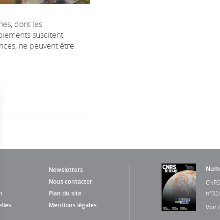
es, dont les
oiements suscitent
ences, ne peuvent être
Numé
Newsletters
Nous contacter
CNRS
n
Plan du site
n°32
lles
Mentions légales
Voir 