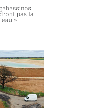
gabassines
dront pas la
l’eau »