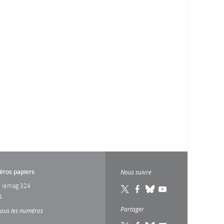
ros papiers
Nous suivre
 lemag 324
4
Partager
tous les numéros