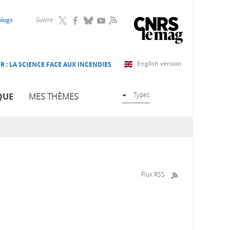
RSS
blogs
Suivre
English version
R : LA SCIENCE FACE AUX INCENDIES
Types
QUE
MES THÈMES
Flux RSS