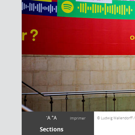
-
+
A
A
Ludwig Wallendorff /
Imprimer
Sections