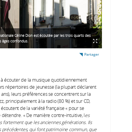
rnationale Céline Dion est écoutée par les trois quarts des
us âges confondus.
Partager
eux à écouter de la musique quotidiennement
urs répertoires de jeunesse (la plupart déclarent
ans), leurs préférences se concentrent sur la
zz, principalement à la radio (80 %) et sur CD,
écoutent de la variété française « pour se
 détendre. « De manière contre-intuitive, l
es
 fortement que les anciennes générations. Ils
ns précédentes, qui font patrimoine commun, que