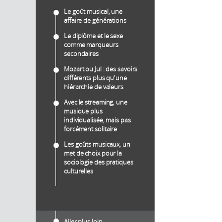
Le goût musical, une
affaire de générations
Le diplôme et le sexe
comme marqueurs
secondaires
Mozart ou Jul : des savoirs
différents plus qu'une
hiérarchie de valeurs
Avec le streaming, une
musique plus
individualisée, mais pas
forcément solitaire
Les goûts musicaux, un
met de choix pour la
sociologie des pratiques
culturelles
Aller plus loin