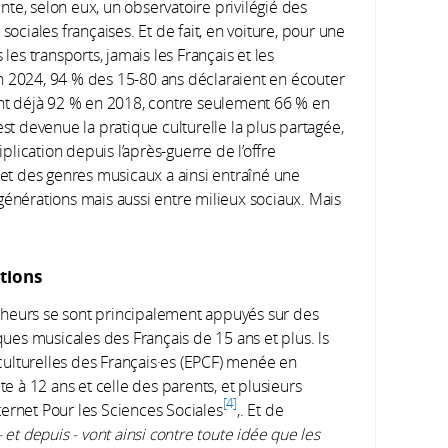
te, selon eux, un observatoire privilégié des
sociales françaises. Et de fait, en voiture, pour une
les transports, jamais les Français et les
n 2024, 94 % des 15-80 ans déclaraient en écouter
ient déjà 92 % en 2018, contre seulement 66 % en
est devenue la pratique culturelle la plus partagée,
iplication depuis l’après-guerre de l’offre
 et des genres musicaux a ainsi entraîné une
générations mais aussi entre milieux sociaux. Mais
ations
cheurs se sont principalement appuyés sur des
iques musicales des Français de 15 ans et plus. ls
ulturelles des Français·es (EPCF) menée en
te à 12 ans et celle des parents, et plusieurs
4
ernet Pour les Sciences Sociales
,. Et de
et depuis - vont ainsi contre toute idée que les