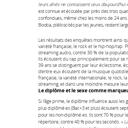
leurs aînés ne connaissent ceux d’aujourd’hui
est connue et écoutée par près des trois quart
confondues, même chez les moins de 24 ans.
Booba, plébiscités par les jeunes, restent l
Les résultats des enquêtes montrent ainsi qu
variété française, le rock et le hip-hop/rap. P
streaming audio, contre 30 % de la populati
Ils écoutent du rap principalement pour se mo
39 ans se distinguent par leur éclectisme, 
d’entre eux écoutent de la musique quotidie
française, la variété internationale, le rock, la
streaming, et dans une moindre mesure leu
Le diplôme et le sexe comme marqueu
Si l’âge prime, le diplôme influence aussi les 
plus diplômé·es (Bac+3 et plus) écoutent sep
pour les non-diplômé·es. Ils sont 70 % pour 
répertoire, contre 40 % pour les seconds. «
La