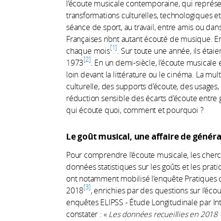
l’écoute musicale contemporaine, qui représen
transformations culturelles, technologiques et 
séance de sport, au travail, entre amis ou dans 
Françaises n’ont autant écouté de musique. E
1
chaque mois
. Sur toute une année, ils éta
2
1973
. En un demi-siècle, l’écoute musicale 
loin devant la littérature ou le cinéma. La mult
culturelle, des supports d’écoute, des usages,
réduction sensible des écarts d’écoute entre 
qui écoute quoi, comment et pourquoi ?
Le goût musical, une affaire de génér
Pour comprendre l’écoute musicale, les cher
données statistiques sur les goûts et les prat
ont notamment mobilisé l’enquête Pratiques c
3
2018
, enrichies par des questions sur l’écou
enquêtes ELIPSS - Étude Longitudinale par Int
constater : «
Les données recueillies en 2018 - 