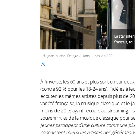
La star inte
français, to
Jean-Michel Delage / Hans Lucas via AFP
5
À l’inverse, les 60 ans et plus sont un sur d
(contre 92 % pour les 18-24 ans). Fidèles à le
écouter les mêmes artistes depuis plus de 20 
variété française, la musique classique et le ja
moins de 20 % ayant recours au streaming. Ils 
souvenir », et de la musique classique pour se
jeunes participent d’une culture commune plus
connaissent mieux les artistes des génératio