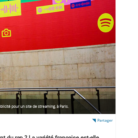
licité pour un site de streaming, à Paris.
Partager
t du rap ? La variété française est-elle