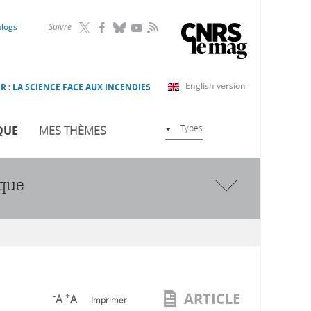
RSS
blogs
Suivre
English version
R : LA SCIENCE FACE AUX INCENDIES
Types
QUE
MES THÈMES
ique
ARTICLE
-
+
A
A
Imprimer