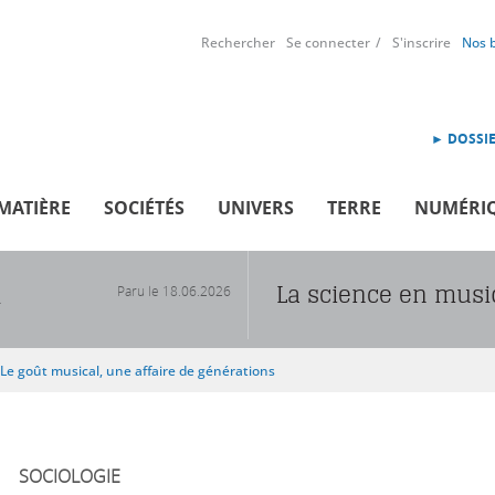
Rechercher
Se connecter
S'inscrire
Nos 
► DOSSIE
MATIÈRE
SOCIÉTÉS
UNIVERS
TERRE
NUMÉRI
La science en mus
Paru le
18.06.2026
R
Le goût musical, une affaire de générations
SOCIOLOGIE