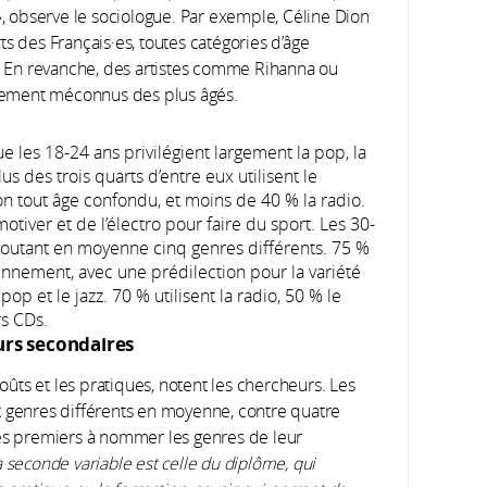
», observe le sociologue. Par exemple, Céline Dion
s des Français·es, toutes catégories d’âge
 En revanche, des artistes comme Rihanna ou
argement méconnus des plus âgés.
e les 18-24 ans privilégient largement la pop, la
lus des trois quarts d’entre eux utilisent le
on tout âge confondu, et moins de 40 % la radio
.
tiver et de l’électro pour faire du sport. Les 30-
écoutant en moyenne cinq genres différents. 75 %
nnement, avec une prédilection pour la variété
 pop et le jazz. 70 % utilisent la radio, 50 % le
rs CDs.
rs secondaires
goûts et les pratiques, notent les chercheurs. Les
t genres différents en moyenne, contre quatre
les premiers à nommer les genres de leur
 seconde variable est celle du diplôme, qui