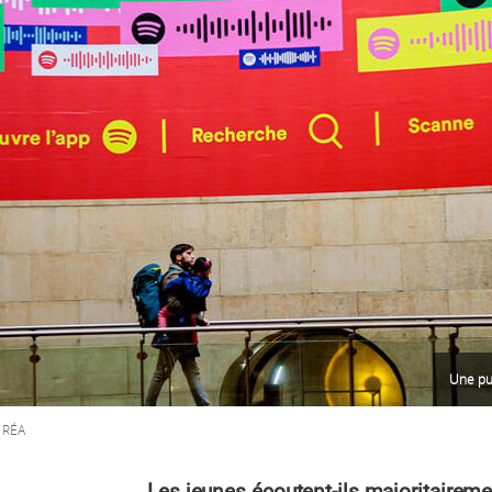
Une pub
 RÉA
Les jeunes écoutent-ils majoritairemen