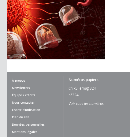
Numéros papiers
À propos
Newsletters
CNRS lemag 324
n°324
Équipe / crédits
Nous contacter
Voir tous les numéros
Charte d'utilisation
Plan du site
Données personnelles
Mentions légales