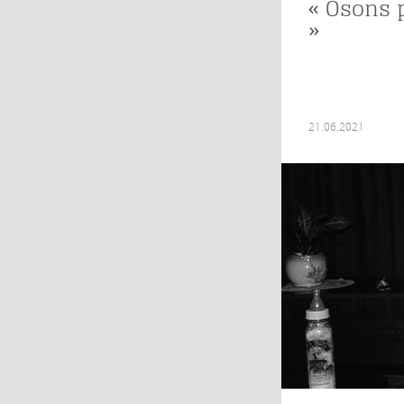
« Osons 
»
21.06.2021