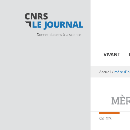
Donner du sens à la science
VIVANT
Accueil
/
mère d’in
Vous êtes ici
MÈR
SOCIÉTÉS