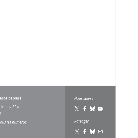
ros papiers
Nous suivre
 lemag 324
4
Partager
tous les numéros