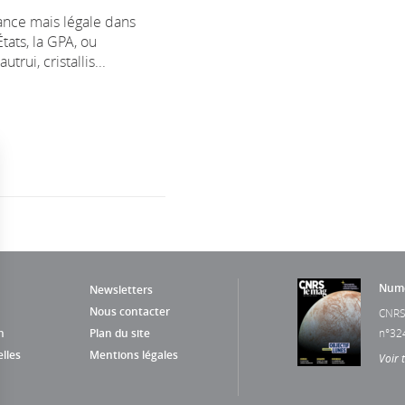
rance mais légale dans
ats, la GPA, ou
trui, cristallis...
Numé
Newsletters
Nous contacter
CNRS
n
Plan du site
n°32
lles
Mentions légales
Voir 