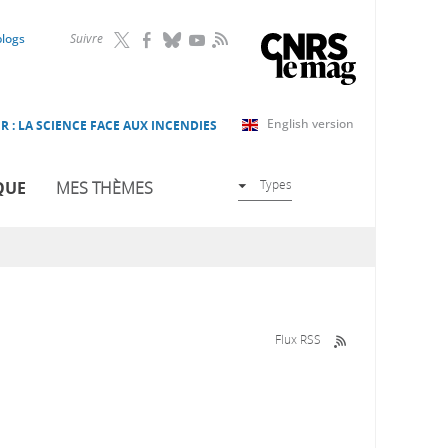
RSS
blogs
Suivre
English version
R : LA SCIENCE FACE AUX INCENDIES
Types
QUE
MES THÈMES
Flux RSS