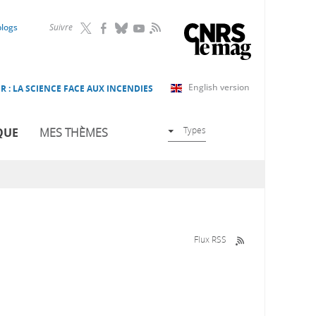
RSS
blogs
Suivre
English version
R : LA SCIENCE FACE AUX INCENDIES
Types
QUE
MES THÈMES
Flux RSS