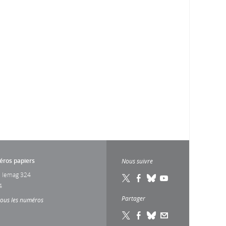
ros papiers
Nous suivre
 lemag 324
4
Partager
tous les numéros