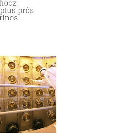
hooz:
 plus près
rinos