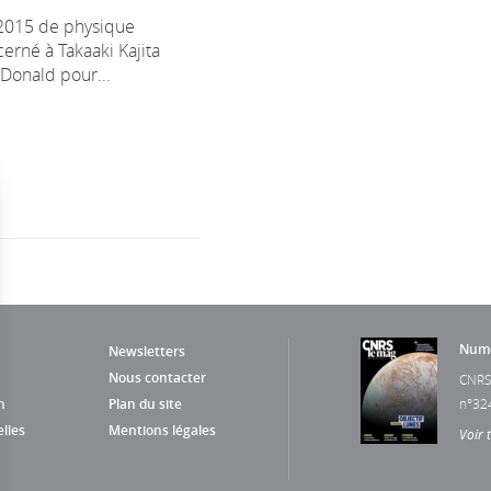
 2015 de physique
cerné à Takaaki Kajita
cDonald pour...
Numé
Newsletters
Nous contacter
CNRS
n
Plan du site
n°32
lles
Mentions légales
Voir 