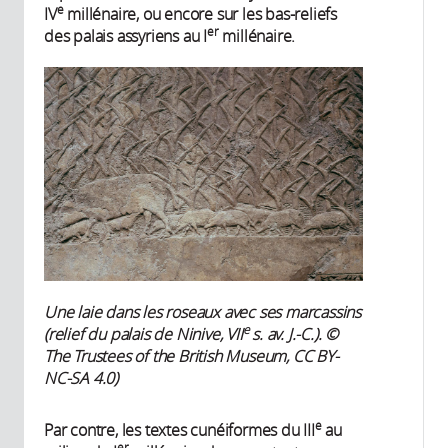
e
IV
millénaire, ou encore sur les bas-reliefs
er
des palais assyriens au I
millénaire.
Une laie dans les roseaux avec ses marcassins
e
(relief du palais de Ninive, VII
s. av. J.-C.). ©
The Trustees of the British Museum, CC BY-
NC-SA 4.0)
e
Par contre, les textes cunéiformes du III
au
er