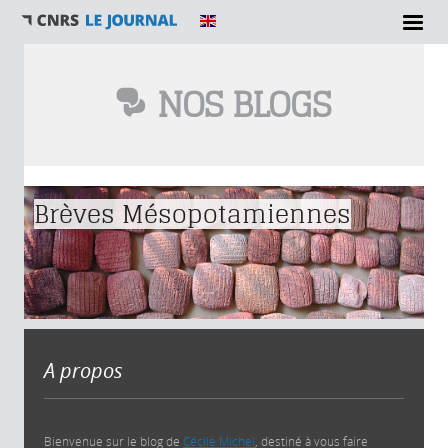
NOS BLOGS
Vous êtes ici
Brèves Mésopotamiennes
A propos
Bienvenue sur le blog de
Cécile Michel
, destiné à vous faire