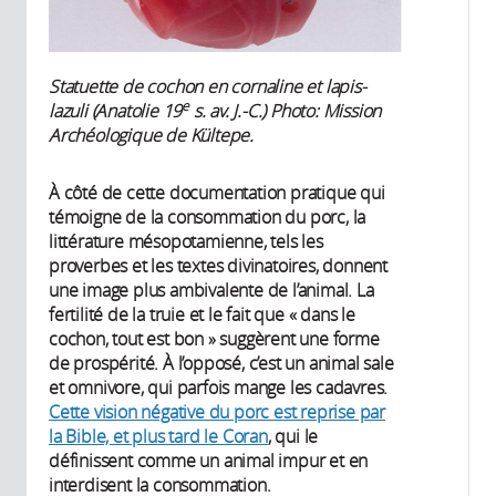
Statuette de cochon en cornaline et lapis-
e
lazuli (Anatolie 19
s. av. J.-C.) Photo: Mission
Archéologique de Kültepe.
À côté de cette documentation pratique qui
témoigne de la consommation du porc, la
littérature mésopotamienne, tels les
proverbes et les textes divinatoires, donnent
une image plus ambivalente de l’animal. La
fertilité de la truie et le fait que « dans le
cochon, tout est bon » suggèrent une forme
de prospérité. À l’opposé, c’est un animal sale
et omnivore, qui parfois mange les cadavres.
Cette vision négative du porc est reprise par
la Bible, et plus tard le Coran
, qui le
définissent comme un animal impur et en
interdisent la consommation.