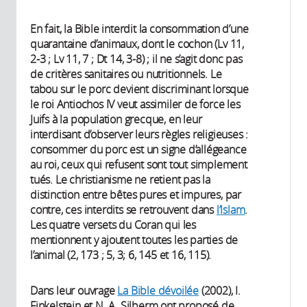
En fait, la Bible interdit la consommation d’une
quarantaine d’animaux, dont le cochon (Lv 11,
2-3 ; Lv 11, 7 ; Dt 14, 3-8) ; il ne s’agit donc pas
de critères sanitaires ou nutritionnels. Le
tabou sur le porc devient discriminant lorsque
le roi Antiochos IV veut assimiler de force les
Juifs à la population grecque, en leur
interdisant d’observer leurs règles religieuses :
consommer du porc est un signe d’allégeance
au roi, ceux qui refusent sont tout simplement
tués. Le christianisme ne retient pas la
distinction entre bêtes pures et impures, par
contre, ces interdits se retrouvent dans
l’Islam
.
Les quatre versets du Coran qui les
mentionnent y ajoutent toutes les parties de
l’animal (2, 173 ; 5, 3; 6, 145 et 16, 115).
Dans leur ouvrage
La Bible dévoilée
(2002), I.
Finkelstein et N. A. Silberm ont proposé de