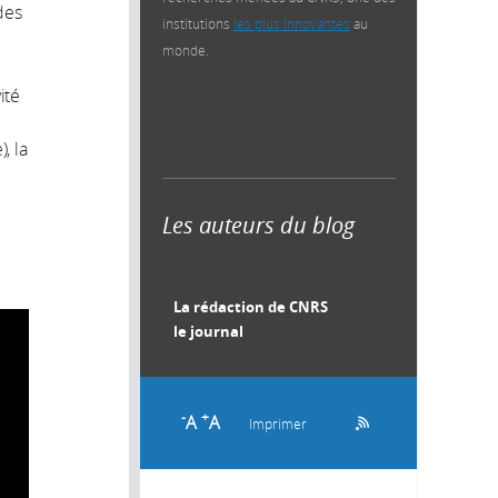
des
institutions
les plus innovantes
au
monde.
ité
, la
Les auteurs du blog
La rédaction de CNRS
le journal
-
+
A
A
Imprimer