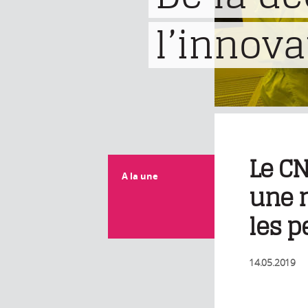
l’innova
Le CN
A la une
une n
les pe
14.05.2019