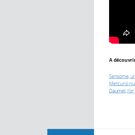
A découvri
Sensome, un 
Mercurio num
Daumet, l'or