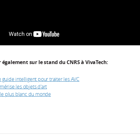
r également sur le stand du CNRS à VivaTech:
guide intelligent pour traiter les AVC
érise les objets d'art
 le plus blanc du monde