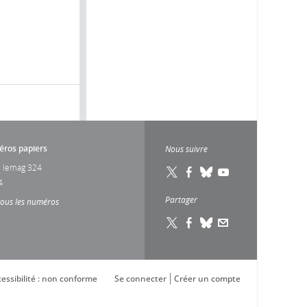
ros papiers
Nous suivre
 lemag 324
4
Partager
tous les numéros
essibilité : non conforme
Se connecter
Créer un compte