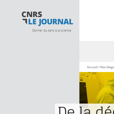
Donner du sens à la science
Accueil
/
Nos blog
Vous êtes ici
De la d