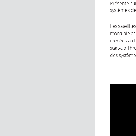
Présente su
systèmes de 
Les satellite
mondiale et 
menées au L
start-up Th
des système