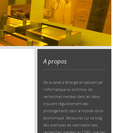
A propos
De la santé à l’énergie en passant par
l’informatique ou la chimie, les
recherches menées dans les labos
trouvent régulièrement des
prolongements dans le monde socio-
économique. Découvrez sur ce blog
des exemples de valorisation des
recherches menées au CNRS, une des