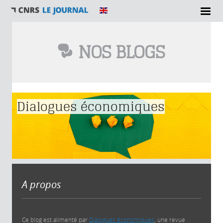
NOS BLOGS
Vous êtes ici
Dialogues économiques
A propos
Ce blog est alimenté par
Dialogues économiques
, une revue