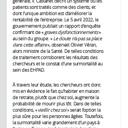
générale, V. Castanet décrit un système où les
patients sont traités comme des clients, et
dont l’unique ambition est d’améliorer la
rentabilité de l’entreprise. Le 5 avril 2022, le
gouvernement publiait un rapport d’enquête
confirmant de «
graves dysfonctionnements
»
au sein du groupe. «
Le doute n’a pas sa place
dans cette affaire
», observait Olivier Véran,
alors ministre de la Santé. De telles conditions
de traitement corroborent les résultats des
chercheurs et le constat d’une surmortalité au
sein des EHPAD.
À travers leur étude, les chercheurs ont donc
mis en évidence le fait qu’habiter en maison
de retraite, plutôt que chez soi, augmente la
probabilité de mourir plus tôt. Dans de telles
conditions, «
vieillir chez soi
» serait l’option la
plus sûre pour les personnes âgées. Toutefois,
la surmortalité varie grandement d’un pays à