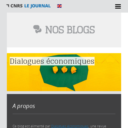
NOS BLOGS
Vous êtes ici
Dialogues économiques
A propos
Ce blog est alimenté par
Dialogues économiques
, une revue