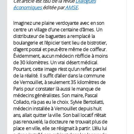
Cet article est issu de la revue
Dialogues
économiques
éditée par
AMSE
.
Imaginez une plaine verdoyante avec en son
centre un village d’une centaine d’âmes. Un
distributeur de baguettes a remplacé la
boulangerie et l’épicier tient lieu de bistrotier,
d’agent postal et peut-être même de coiffeur.
Évidemment, aucun médecin n’officie à moins
de 30 kilomètres. Un vrai désert médical.
Pourtant, cette image n’est qu’un reflet partiel
de la réalité. Il suffit d’aller dans la commune
de Vernouillet, à seulement 35 kilomètres de
Paris pour constater là aussi le manque de
médecins généralistes. Son maire, Pascal
Collado, n’a pas eu le choix. Sylvie Bertoliatti,
médecin installée à Vernouillet depuis huit
ans, allait quitter la ville. Son bail locatif n’était
pas renouvelé, la docteure ne trouvait plus de
place en ville, elle se résignait à partir. L’élu lui