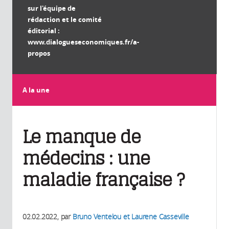
sur l'équipe de
rédaction et le comité
éditorial :
www.dialogueseconomiques.fr/a-
propos
A la une
Le manque de
médecins : une
maladie française ?
02.02.2022
, par
Bruno Ventelou et Laurene Casseville