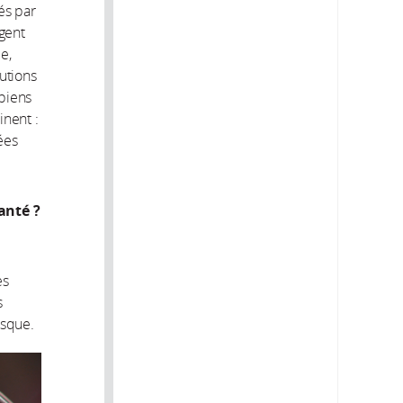
és par
rgent
e,
utions
 biens
inent :
ées
anté ?
es
s
isque.