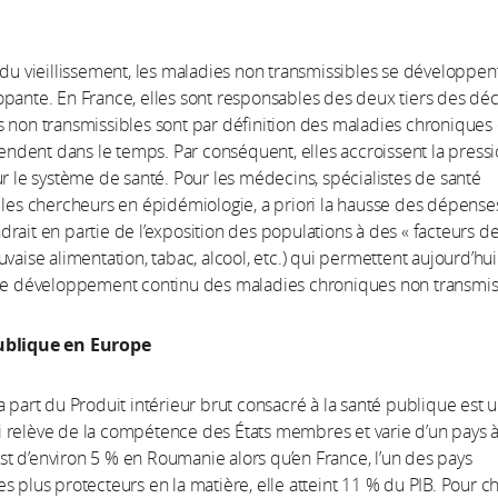
 du vieillissement, les maladies non transmissibles se développen
pante. En France, elles sont responsables des deux tiers des dé
 non transmissibles sont par définition des maladies chroniques
étendent dans le temps. Par conséquent, elles accroissent la press
ur le système de santé. Pour les médecins, spécialistes de santé
 les chercheurs en épidémiologie, a priori la hausse des dépense
rait en partie de l’exposition des populations à des « facteurs d
uvaise alimentation, tabac, alcool, etc.) qui permettent aujourd’hui
 le développement continu des maladies chroniques non transmis
ublique en Europe
a part du Produit intérieur brut consacré à la santé publique est 
 relève de la compétence des États membres et varie d’un pays 
e est d’environ 5 % en Roumanie alors qu’en France, l’un des pays
s plus protecteurs en la matière, elle atteint 11 % du PIB. Pour 