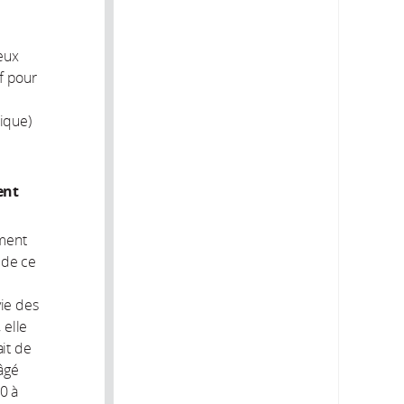
ceux
f pour
ique)
ent
ement
 de ce
vie des
 elle
ait de
âgé
0 à