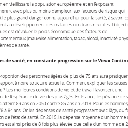
n en vieillissant la population européenne et en l’exposant
lement », avec plus ou moins d’ampleur, aux facteurs de risque qui
 le plus grand danger connu aujourd’hui pour la santé, à savoir, 
ent au développement des maladies non transmissibles. L’objecti
iques est d’évaluer le poids économique des facteurs de
rtementaux (mauvaise alimentation, tabac, alcool, inactivité phys
tèmes de santé.
es de santé, en constante progression sur le Vieux Contin
 proportion des personnes âgées de plus de 75 ans aura pratiqu
apport à notre structure actuelle. Comment expliquer les causes
t ? Les meilleures conditions de vie et de travail favorisent une
 de l’espérance de vie des plus âgés. En France, l’espérance de 
atteint 89 ans en 2050 contre 85 ans en 2018. Pour les hommes,
8 à 84 ans. Or les dépenses de santé progressent avec l’âge, du f
ion de l’état de santé. En 2015, la dépense moyenne d’un homme 
ns est ainsi près de 8 fois plus élevée que celle d’un homme de 2