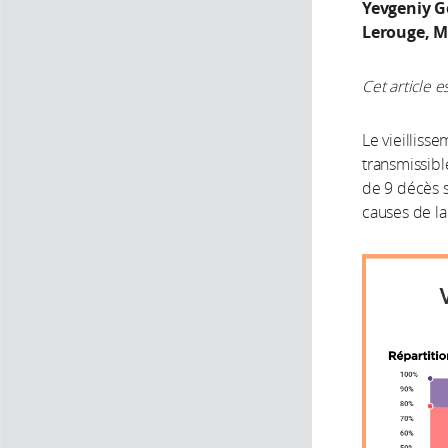
Yevgeniy G
Lerouge, M
Cet article e
Le vieilliss
transmissible
de 9 décès s
causes de l