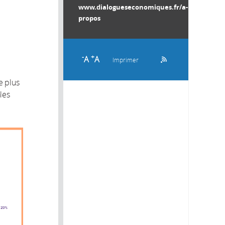
www.dialogueseconomiques.fr/a-
propos
-
+
A
A
Imprimer
e plus
les