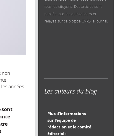
tous les citoyens. Des articles sont
publiés tous les quinze jours et
relayés sur ce blog de CNRS le journal.
s non
nté.
 les années
Les auteurs du blog
e sont
Plus d'informations
tante
sur l'équipe de
ntre
rédaction et le comité
s
éditorial :