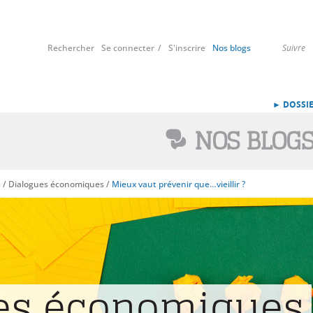
Rechercher
Se connecter
S'inscrire
Nos blogs
Suivre
► DOSSIE
NOS BLOG
s
/
Dialogues économiques
/
Mieux vaut prévenir que…vieillir ?
es économiques