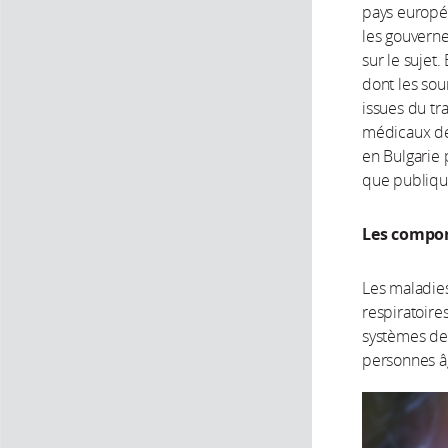
pays europée
les gouverne
sur le sujet.
dont les sou
issues du tr
médicaux de 
en Bulgarie
que publique
Les compor
Les maladies
respiratoire
systèmes de 
personnes â