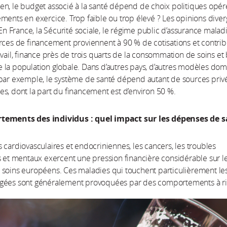
n, le budget associé à la santé dépend de choix politiques opér
ments en exercice. Trop faible ou trop élevé ? Les opinions dive
 En France, la Sécurité sociale, le régime public d’assurance maladi
rces de financement proviennent à 90 % de cotisations et contrib
avail, finance près de trois quarts de la consommation de soins et
la population globale. Dans d’autres pays, d’autres modèles dom
 par exemple, le système de santé dépend autant de sources priv
s, dont la part du financement est d’environ 50 %.
tements des individus : quel impact sur les dépenses de s
 cardiovasculaires et endocriniennes, les cancers, les troubles
s et mentaux exercent une pression financière considérable sur l
soins européens. Ces maladies qui touchent particulièrement le
gées sont généralement provoquées par des comportements à r