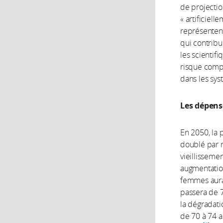
de projectio
« artificiel
représentent
qui contribu
les scientif
risque compo
dans les sys
Les dépens
En 2050, la
doublé par r
vieillissemen
augmentation
femmes aura 
passera de 7
la dégradat
de 70 à 74 a