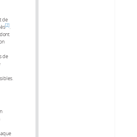
t de
2
cès
.
 dont
ion
s de
e
sibles.
un
à
chaque