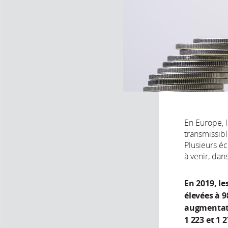
En Europe, l
transmissibl
Plusieurs é
à venir, da
En 2019, l
élevées à 9
augmentati
1 223 et 1 