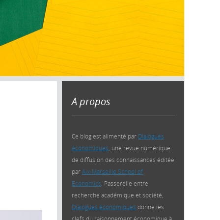
A propos
Ce blog est alimenté par
Dialogues
économiques
, une revue numérique
de diffusion des connaissances éditée
par
Aix-Marseille School of
Economics
. Passerelle entre
recherche académique et société,
Dialogues économiques
donne les
clefs du raisonnement économique à