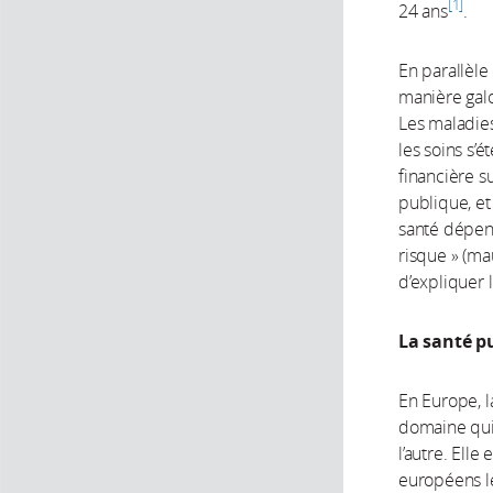
1
24 ans
.
En parallèle
manière galo
Les maladies
les soins s’
financière s
publique, et
santé dépend
risque » (ma
d’expliquer
La santé p
En Europe, l
domaine qui
l’autre. Ell
européens le