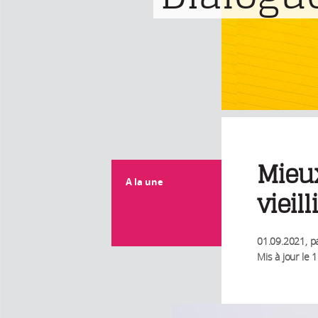
Mieu
A la une
vieilli
01.09.2021
, p
Mis à jour le
1