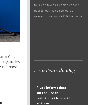
tous les citoyens. Des articles sont
publiés tous les quinze jours et
relayés sur ce blog de CNRS le journal.
ition même
 pays ou les
le méthode
Les auteurs du blog
Plus d'informations
sur l'équipe de
n
rédaction et le comité
oir
éditorial :