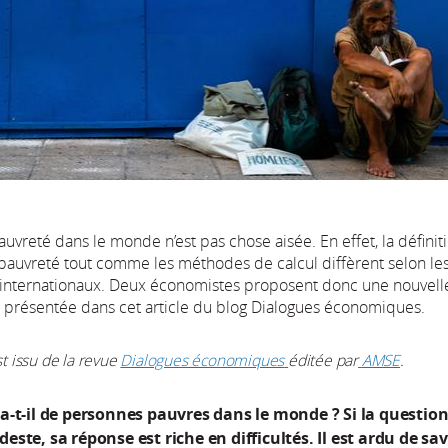
auvreté dans le monde n’est pas chose aisée. En effet, la défin
 pauvreté tout comme les méthodes de calcul diffèrent selon les
internationaux. Deux économistes proposent donc une nouvel
n, présentée dans cet article du blog Dialogues économiques.
st issu de la revue
Dialogues économiques
éditée par
AMSE
.
a-t-il de personnes pauvres dans le monde ? Si la questio
ste, sa réponse est riche en difficultés. Il est ardu de sav