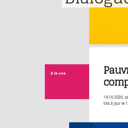
Pauvr
A la une
compt
14.10.2020
, p
Mis à jour le
1