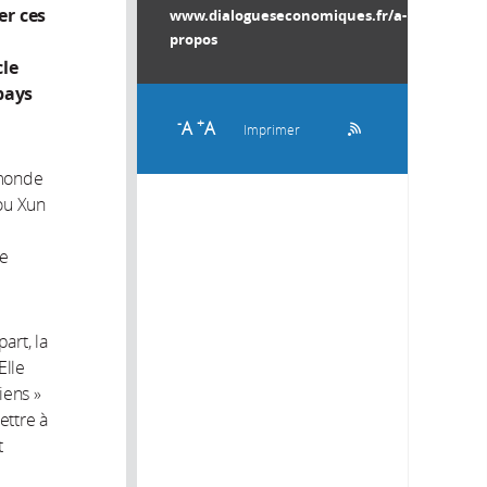
er ces
www.dialogueseconomiques.fr/a-
propos
cle
pays
-
+
A
A
Imprimer
 monde
hou Xun
de
art, la
Elle
iens »
ettre à
t