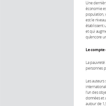
Une dernière
économie est
population, 
est le nivea
établissent 
et qui augm
qu’encore une
Le compte e
La pauvreté 
personnes p
Les auteurs 
internationa
l’un des obje
données et 
autour de 1,