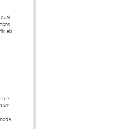
 quel
tions
ficiels
nisme
 dont
s
ériode,