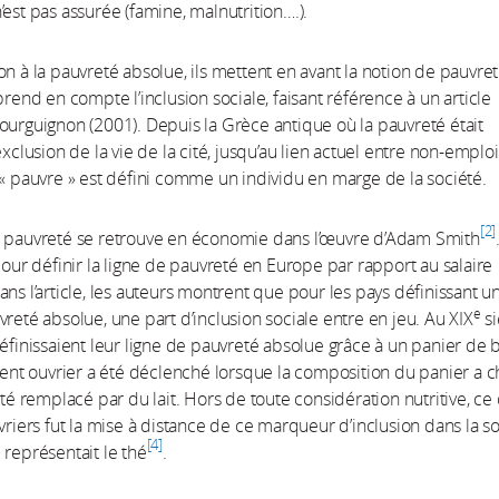
’est pas assurée (famine, malnutrition….).
on à la pauvreté absolue, ils mettent en avant la notion de pauvre
prend en compte l’inclusion sociale, faisant référence à un article
ourguignon (2001). Depuis la Grèce antique où la pauvreté était
exclusion de la vie de la cité, jusqu’au lien actuel entre non-emploi
 « pauvre » est défini comme un individu en marge de la société.
2
e pauvreté se retrouve en économie dans l’œuvre d’Adam Smith
 pour définir la ligne de pauvreté en Europe par rapport au salaire
Dans l’article, les auteurs montrent que pour les pays définissant u
e
vreté absolue, une part d’inclusion sociale entre en jeu. Au XIX
si
définissaient leur ligne de pauvreté absolue grâce à un panier de 
t ouvrier a été déclenché lorsque la composition du panier a c
été remplacé par du lait. Hors de toute considération nutritive, ce q
uvriers fut la mise à distance de ce marqueur d’inclusion dans la s
4
 représentait le thé
.