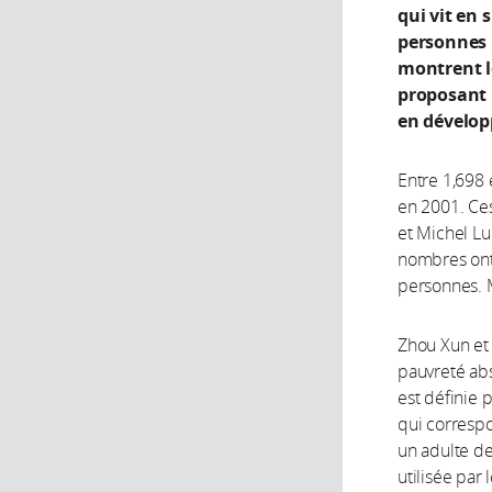
qui vit en 
personnes p
montrent l
proposant 
en dévelo
Entre 1,698 
en 2001. Ces
et Michel Lu
nombres ont 
personnes. 
Zhou Xun et 
pauvreté abs
est définie 
qui correspo
un adulte de 
utilisée par