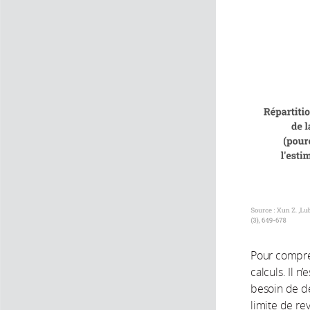
Pour compren
calculs. Il 
besoin de de
limite de r