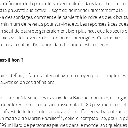
 définition de la pauvreté souvent utilisée dans la recherche en
 la pauvreté subjective. Il s’agit de demander directement à la
via des sondages, comment elle parvient à joindre les deux bouts,
u minimum de revenus pour survivre, etc. Les réponses à ces ques
un seuil de pauvreté généralement bien plus haut que les seuils of
ente avec les revenus des personnes interrogées. Cela montre
 fois, la notion d’inclusion dans la société est présente.
st-il bon ?
ainsi définie, il faut maintenant avoir un moyen pour compter les
auvres selon ces définitions.
se placent à la suite des travaux de la Banque mondiale, un orga
l de référence sur la question rassemblant 189 pays membres et
ctifs est de lutter contre la pauvreté. En effet, en se basant sur le
5
un modèle de Martin Ravallion
, celle-ci comptabilise, pour la p
599 milliard de personnes pauvres dans le monde, soit quelques