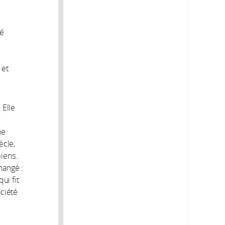
té
 et
. Elle
ne
ècle,
biens.
hangé :
ui fit
ociété