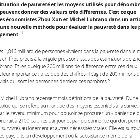
situation de pauvreté et les moyens utilisés pour dénombr
euvent donner des valeurs très différentes. C’est ce que
es économistes Zhou Xun et Michel Lubrano dans un arti
une nouvelle méthode pour évaluer la pauvreté dans les 
1
ppement
.
et 1,846 milliard de personnes vivaient dans la pauvreté dans le
 chiffres précis à la virgule près sont issus des estimations de Z
brano. Et les quelque 200 millions de différence entre ces deux
leur importance : plus que des chiffres, il s’agit de 200 millions 
Mais qui sont les personnes derrière ces nombres ?
Michel Lubrano recensent trois définitions de la pauvreté. D’une p
olue qui se réfère au manque des moyens essentiels à la survie. 
par le revenu minimum pour pouvoir se procurer un « panier de b
ndrait à 2100 calories par jour et par personne (ce qui doit perm
survivre), au logement et autres nécessités vitales. Elle est surtou
 les pays dits en développement où la subsistance même de la