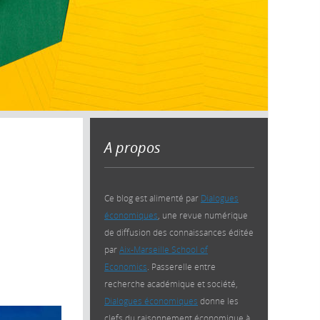
A propos
Ce blog est alimenté par
Dialogues
économiques
, une revue numérique
de diffusion des connaissances éditée
par
Aix-Marseille School of
Economics
. Passerelle entre
recherche académique et société,
Dialogues économiques
donne les
clefs du raisonnement économique à