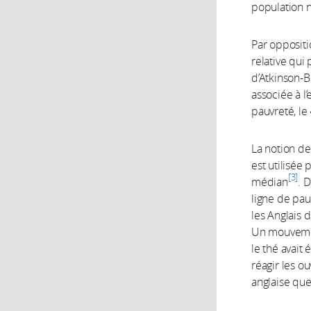
population n
Par oppositi
relative qui 
d’Atkinson-B
associée à l’
pauvreté, le
La notion d
est utilisée
3
médian
. 
ligne de pau
les Anglais 
Un mouvemen
le thé avait 
réagir les o
anglaise que