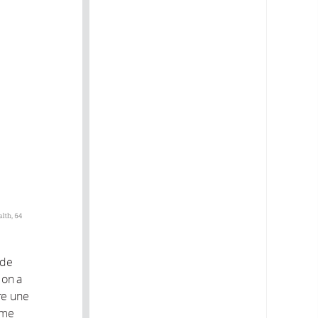
 de
 on a
re une
mme