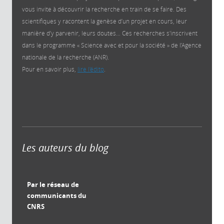
vous invite à découvrir la recherche en train de se faire. Des
scientifiques y racontent la genèse d’un projet en cours, leur
manière d’y parvenir, leurs doutes… Ces recherches s'inscrivent
dans le programme « Science avec et pour la société » de l’Agence
nationale de la recherche (ANR).
Pour en savoir plus,
lire l'édito
.
Les auteurs du blog
Par le réseau de
communicants du
CNRS