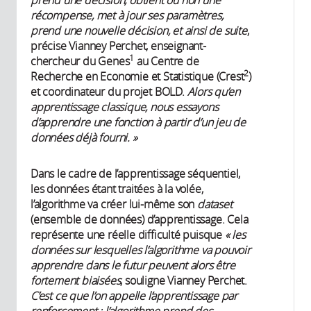
récompense, met à jour ses paramètres,
prend une nouvelle décision, et ainsi de suite
,
précise Vianney Perchet, enseignant-
1
chercheur du Genes
au Centre de
2
Recherche en Economie et Statistique (Crest
)
et coordinateur du projet BOLD.
Alors qu’en
apprentissage classique, nous essayons
d’apprendre une fonction à partir d’un jeu de
données déjà fourni. »
Dans le cadre de l’apprentissage séquentiel,
les données étant traitées à la volée,
l’algorithme va créer lui-même son
dataset
(ensemble de données) d’apprentissage. Cela
représente une réelle difficulté puisque
« les
données sur lesquelles l’algorithme va pouvoir
apprendre dans le futur peuvent alors être
fortement biaisées
, souligne Vianney Perchet.
C’est ce que l’on appelle l’apprentissage par
renforcement : l’algorithme prend des