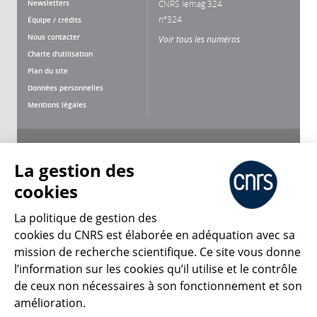
Newsletters
CNRS lemag 324
n°324
Équipe / crédits
Nous contacter
Voir tous les numéros
Charte d'utilisation
Plan du site
Données personnelles
Mentions légales
Nous suivre
Partager
La gestion des
cookies
La politique de gestion des
cookies du CNRS est élaborée en adéquation avec sa
CNRS Le Mag
mission de recherche scientifique. Ce site vous donne
l’information sur les cookies qu’il utilise et le contrôle
de ceux non nécessaires à son fonctionnement et son
© 2026, CNRS
amélioration.