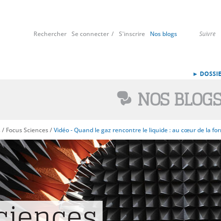
Rechercher
Se connecter
S'inscrire
Nos blogs
Suivre
► DOSSIE
NOS BLOG
s
/
Focus Sciences
/
Vidéo - Quand le gaz rencontre le liquide : au cœur de la f
ciences