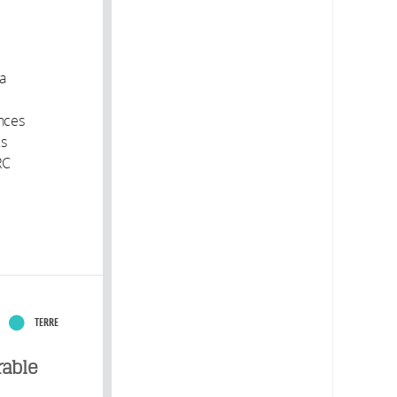
la
ences
es
RC
TERRE
rable