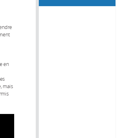
rendre
ement
de en
les
, mais
ermis