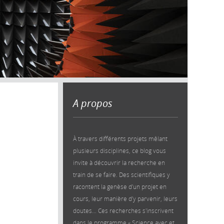
A propos
À travers différents projets mêlant
plusieurs disciplines, ce blog vous
invite à découvrir la recherche en
train de se faire. Des scientifiques y
racontent la genèse d’un projet en
cours, leur manière d’y parvenir, leurs
doutes… Ces recherches s'inscrivent
dans le programme « Science avec et