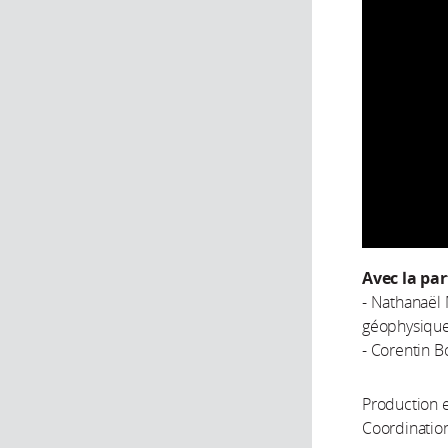
Avec la par
- Nathanaël
géophysiques
- Corentin Bo
Production e
Coordination