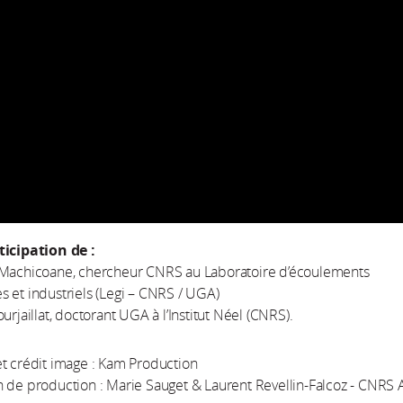
ticipation de :
 Machicoane, chercheur CNRS au Laboratoire d’écoulements
 et industriels (Legi – CNRS / UGA)
urjaillat, doctorant UGA à l’Institut Néel (CNRS).
t crédit image : Kam Production
 de production : Marie Sauget & Laurent Revellin-Falcoz - CNRS 