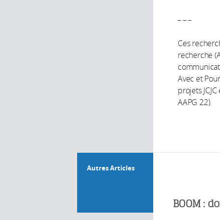
_ _ _
Ces recherch
recherche (A
communicatio
Avec et Pour
projets JCJC
AAPG 22).
Autres Articles
BOOM : do