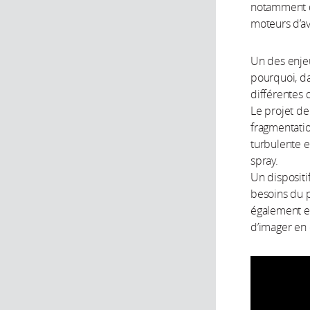
notamment d
moteurs d’av
Un des enje
pourquoi, d
différentes 
Le projet de
fragmentatio
turbulente et
spray.
Un dispositi
besoins du p
également en
d’imager en d