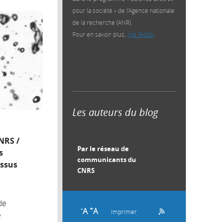
pour la société » de l’Agence nationale
de la recherche (ANR).
Pour en savoir plus,
lire l'édito
.
Les auteurs du blog
CNRS /
Par le réseau de
s
communicants du
essus
CNRS
de
-
+
A
A
Imprimer
é