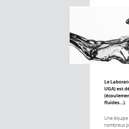
Le Laborat
UGA) est dé
(écoulement
fluides…).
Une équipe s
nombreux pa