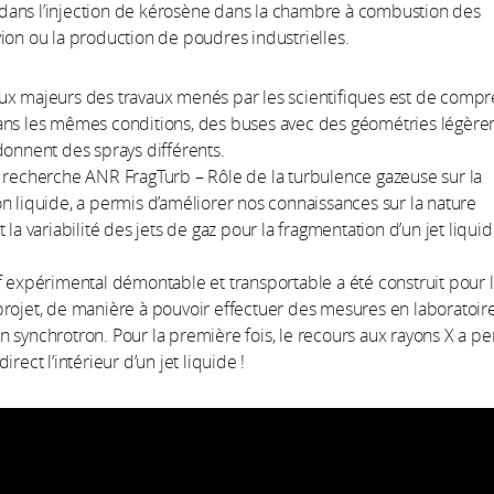
ans l’injection de kérosène dans la chambre à combustion des
ion ou la production de poudres industrielles.
ux majeurs des travaux menés par les scientifiques est de comp
ans les mêmes conditions, des buses avec des géométries légèr
donnent des sprays différents.
 recherche ANR FragTurb – Rôle de la turbulence gazeuse sur la
n liquide, a permis d’améliorer nos connaissances sur la nature
 la variabilité des jets de gaz pour la fragmentation d’un jet liqui
f expérimental démontable et transportable a été construit pour 
rojet, de manière à pouvoir effectuer des mesures en laboratoire
 synchrotron. Pour la première fois, le recours aux rayons X a p
irect l’intérieur d’un jet liquide !