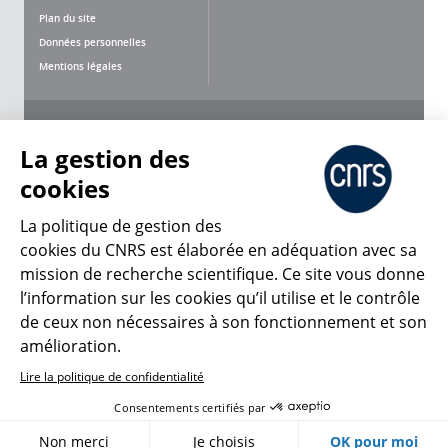
Plan du site
Données personnelles
Mentions légales
Nous suivre
Partager
La gestion des
cookies
La politique de gestion des
cookies du CNRS est élaborée en adéquation avec sa
mission de recherche scientifique. Ce site vous donne
CNRS Le Mag
l’information sur les cookies qu’il utilise et le contrôle
de ceux non nécessaires à son fonctionnement et son
© 2026, CNRS
amélioration.
Lire la politique de confidentialité
Créer un compte
Se connecter
Accessibilité : non conforme
Consentements certifiés par
Gestion des cookies
Non merci
Je choisis
OK pour moi