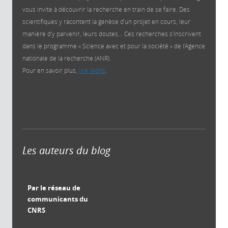
vous invite à découvrir la recherche en train de se faire. Des
scientifiques y racontent la genèse d’un projet en cours, leur
manière d’y parvenir, leurs doutes… Ces recherches s'inscrivent
dans le programme « Science avec et pour la société » de l’Agence
nationale de la recherche (ANR).
Pour en savoir plus,
lire l'édito
.
Les auteurs du blog
Par le réseau de
communicants du
CNRS