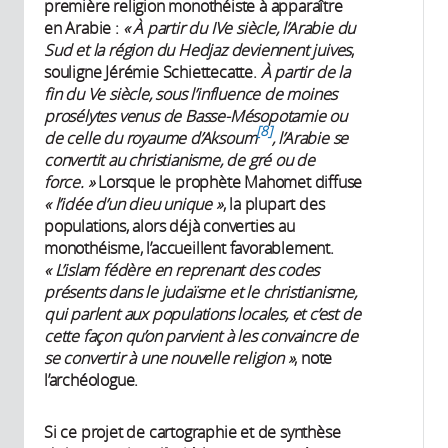
première religion monothéiste à apparaître
en Arabie :
« À partir du IVe siècle, l’Arabie du
Sud et la région du Hedjaz deviennent juives
,
souligne Jérémie Schiettecatte.
À partir de la
fin du Ve siècle, sous l’influence de moines
prosélytes venus de Basse-Mésopotamie ou
8
de celle du royaume d’Aksoum
, l’Arabie se
convertit au christianisme, de gré ou de
force. »
Lorsque le prophète Mahomet diffuse
« l’idée d’un dieu unique »
, la plupart des
populations, alors déjà converties au
monothéisme, l’accueillent favorablement.
« L’islam fédère en reprenant des codes
présents dans le judaïsme et le christianisme,
qui parlent aux populations locales, et c’est de
cette façon qu’on parvient à les convaincre de
se convertir à une nouvelle religion »
, note
l’archéologue.
Si ce projet de cartographie et de synthèse