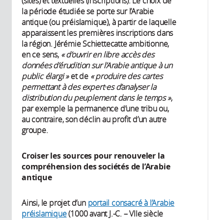
(sites) et textuelles (inscriptions). Le choix de
la période étudiée se porte sur l’Arabie
antique (ou préislamique), à partir de laquelle
apparaissent les premières inscriptions dans
la région. Jérémie Schiettecatte ambitionne,
en ce sens,
« d’ouvrir en libre accès des
données d’érudition sur l’Arabie antique à un
public élargi »
et de
« produire des cartes
permettant à des expert·es d’analyser la
distribution du peuplement dans le temps »
,
par exemple la permanence d’une tribu ou,
au contraire, son déclin au profit d’un autre
groupe.
Croiser les sources pour renouveler la
compréhension des sociétés de l’Arabie
antique
Ainsi, le projet d’un
portail consacré à l’Arabie
préislamique
(1000 avant J.-C. – VIIe siècle