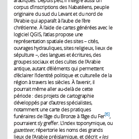
arabiques. Depuis peu, il intègre aussi un
corpus d’inscriptions des Nabatéens, peuple
originaire du sud du Levant et du nord de
l’Arabie qui apparaît à l’aube de l’ère
chrétienne. À l’aide de cartes générées avec le
logiciel QGIS, l’atlas propose une
représentation spatiale des sites – cités,
ouvrages hydrauliques, sites religieux, lieux de
sépulture –, des langues et écritures, des
groupes sociaux et des cultes de l’Arabie
antique, autant d’éléments qui permettent
d’éclairer l’identité politique et culturelle de la
région à travers les siècles. À l’avenir, il
pourrait même aller au-delà de cette
période : des projets de cartographie
développés par d’autres spécialistes,
notamment une carte des pratiques
6
funéraires de l’âge du Bronze à l’âge du Fer
,
pourraient s’y greffer
.
L’index toponymique, ou
gazetteer
, répertorie les noms des grands
lieux de l’Arabie préislamique, et décrit
« les