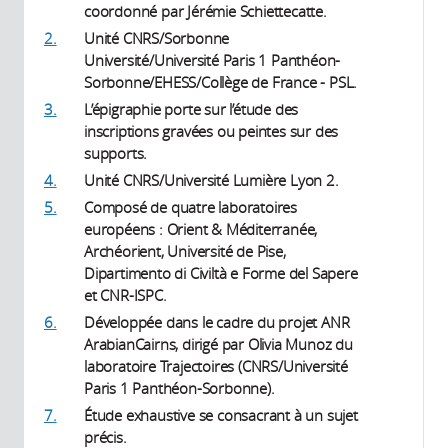
coordonné par Jérémie Schiettecatte.
2.
Unité CNRS/Sorbonne
Université/Université Paris 1 Panthéon-
Sorbonne/EHESS/Collège de France - PSL.
3.
L’épigraphie porte sur l’étude des
inscriptions gravées ou peintes sur des
supports.
4.
Unité CNRS/Université Lumière Lyon 2.
5.
Composé de quatre laboratoires
européens : Orient & Méditerranée,
Archéorient, Université de Pise,
Dipartimento di Civiltà e Forme del Sapere
et CNR-ISPC.
6.
Développée dans le cadre du projet ANR
ArabianCairns, dirigé par Olivia Munoz du
laboratoire Trajectoires (CNRS/Université
Paris 1 Panthéon-Sorbonne).
7.
Étude exhaustive se consacrant à un sujet
précis.