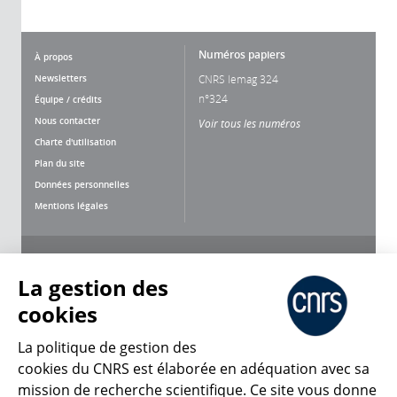
Numéros papiers
À propos
Newsletters
CNRS lemag 324
n°324
Équipe / crédits
Nous contacter
Voir tous les numéros
Charte d'utilisation
Plan du site
Données personnelles
Mentions légales
Nous suivre
Partager
La gestion des
cookies
La politique de gestion des
cookies du CNRS est élaborée en adéquation avec sa
mission de recherche scientifique. Ce site vous donne
CNRS Le Mag