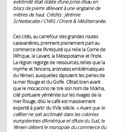
extrémité était dotée d’une prise d’eau en
blocs de pierre s’élevant à une vingtaine de
mètres de haut. Crédits : Jérémie
Schiettecatte / CNRS / Orient & Méditerranée.
Ces cités, au carrefour des grandes routes
caravanières, prennent pleinement part au
commerce de l’Antiquité qui relie la Corne de
l’Afrique, le Levant, la Mésopotamie et l’Inde.
La région regorge de ressources, telles que la
myrrhe et l’encens, aromates emblématiques
du Yémen, auxquelles s’ajoutent les perles de
la mer Rouge et du Golfe. C’était bien avant
que le mocaccino ne tire son nom de Mokha,
cité portuaire yéménite sur les rivages de la
mer Rouge, d’où le café est massivement
exporté à partir du XVIe siècle.
« Avant que le
caféier ne soit acclimaté dans les colonies
européennes d’Amérique et d’Asie du Sud, le
Yémen détient le monopole du commerce du