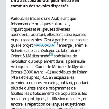
Un atlas collaboratif pour mettre en
commun des savoirs dispersés
Partout, les traces d’une Arabie antique
foisonnant de pratiques culturelles,
linguistiques et religieuses diverses
abondent… pourtant, elles sont aussi éparses
et peu accessibles. C’est à partir de ce constat
1
que le projet
MAPARABIA
émerge. Jérémie
Schiettecatte, archéologue au laboratoire
2
Orient & Méditerranée
spécialiste de
l’évolution du peuplement dans la péninsule
Arabique et la Corne de l’Afrique de l’âge du
Bronze (3000 avant J.-C.) aux débuts de l’Islam
(VIIe siècle après J.-C.), en esquisse les
premiers contours en cartographiant, pendant
plus de quinze ans de programmes de
fouilles, les déplacements de populations, les
mutations politiques, la diffusion de cultes, ou
encore la répartition de langues et systèmes