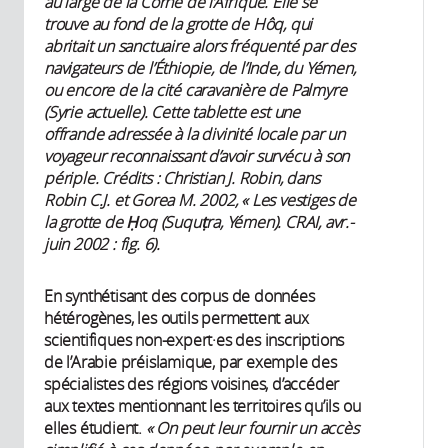
au large de la Corne de l’Afrique. Elle se
trouve au fond de la grotte de Hôq, qui
abritait un sanctuaire alors fréquenté par des
navigateurs de l’Éthiopie, de l’Inde, du Yémen,
ou encore de la cité caravanière de Palmyre
(Syrie actuelle). Cette tablette est une
offrande adressée à la divinité locale par un
voyageur reconnaissant d’avoir survécu à son
périple. Crédits : Christian J. Robin, dans
Robin C.J. et Gorea M. 2002, « Les vestiges de
la grotte de Ḥoq (Suquṭra, Yémen). CRAI, avr.-
juin 2002 : fig. 6).
En synthétisant des corpus de données
hétérogènes, les outils permettent aux
scientifiques non-expert·es des inscriptions
de l’Arabie préislamique, par exemple des
spécialistes des régions voisines, d’accéder
aux textes mentionnant les territoires qu’ils ou
elles étudient.
« On peut leur fournir un accès