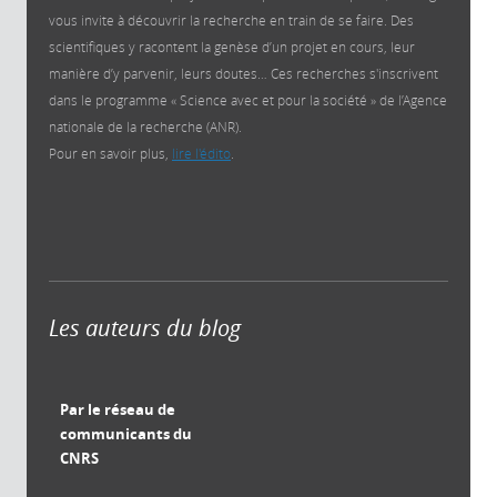
vous invite à découvrir la recherche en train de se faire. Des
scientifiques y racontent la genèse d’un projet en cours, leur
manière d’y parvenir, leurs doutes… Ces recherches s'inscrivent
dans le programme « Science avec et pour la société » de l’Agence
nationale de la recherche (ANR).
Pour en savoir plus,
lire l'édito
.
Les auteurs du blog
Par le réseau de
communicants du
CNRS