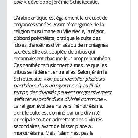
café »
, développe Jérémie Schiettecatte.
L’Arabie antique est également le creuset de
croyances variées. Avant l’émergence de la
religion musulmane au VIIe siècle, la région,
d’abord polythéiste, pratique le culte des
idoles, d’ancêtres divinisés ou de montagnes
sacrées. Elle est peuplée de tribus qui
reconnaissent chacune leur propre panthéon.
Ces panthéons fusionnent à mesure que les
tribus se fédèrent entre elles. Selon Jérémie
Schiettecatte,
« on peut identifier plusieurs
panthéons dans un royaume où, au fil du
temps, des divinités peuvent progressivement
s’effacer au profit d’une divinité commune »
.
La religion évolue ainsi vers l’hénothéisme,
dont le culte est dominé par une divinité
principale tout en admettant des divinités
secondaires, avant de laisser place au
monothéisme. Mais l’islam n’est pas la