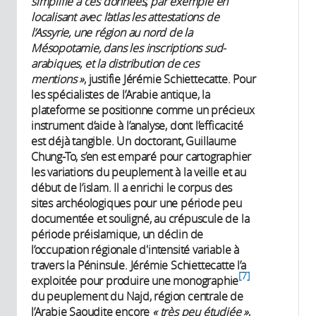
simplifié à ces données, par exemple en
localisant avec l’atlas les attestations de
l’Assyrie, une région au nord de la
Mésopotamie, dans les inscriptions sud-
arabiques, et la distribution de ces
mentions »
, justifie Jérémie Schiettecatte. Pour
les spécialistes de l’Arabie antique, la
plateforme se positionne comme un précieux
instrument d’aide à l’analyse, dont l’efficacité
est déjà tangible. Un doctorant, Guillaume
Chung-To, s’en est emparé pour cartographier
les variations du peuplement à la veille et au
début de l’islam. Il a enrichi le corpus des
sites archéologiques pour une période peu
documentée et souligné, au crépuscule de la
période préislamique, un déclin de
l’occupation régionale d'intensité variable à
travers la Péninsule. Jérémie Schiettecatte l’a
7
exploitée pour produire une monographie
du peuplement du Najd, région centrale de
l’Arabie Saoudite encore
« très peu étudiée »
,