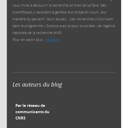
vous invite à découvrir la recherche en train de se faire. Des
scientifiques y racontent la genèse d’un projet en cours, leur
manière d’y parvenir, leurs doutes… Ces recherches s'inscrivent
dans le programme « Science avec et pour la société » de l’Agence
nationale de la recherche (ANR).
Pour en savoir plus,
lire l'édito
.
Les auteurs du blog
Par le réseau de
communicants du
CNRS