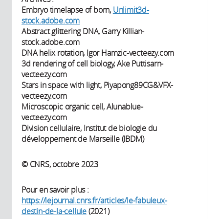
Embryo timelapse of born,
Unlimit3d-
stock.adobe.com
Abstract glittering DNA, Garry Killian-
stock.adobe.com
DNA helix rotation, Igor Hamzic-vecteezy.com
3d rendering of cell biology, Ake Puttisarn-
vecteezy.com
Stars in space with light, Piyapong89CG&VFX-
vecteezy.com
Microscopic organic cell, Alunablue-
vecteezy.com
Division cellulaire, Institut de biologie du
développement de Marseille (IBDM)
© CNRS, octobre 2023
Pour en savoir plus :
https://lejournal.cnrs.fr/articles/le-fabuleux-
destin-de-la-cellule
(2021)