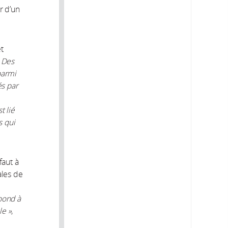
r d’un
t
 Des
parmi
és par
t lié
s qui
faut à
ales de
pond à
le »
,