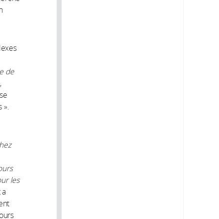
n
lexes
re de
,
ise
 ».
chez
ours
ur les
 a
ent
ours