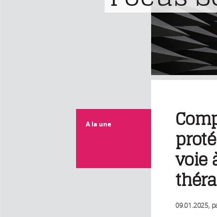
Compr
A la une
proté
voie 
thér
09.01.2025
, p