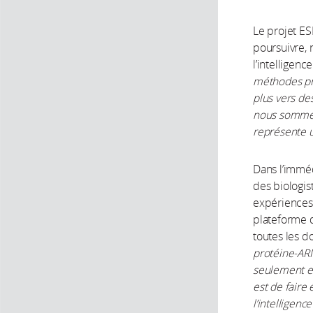
Le projet ES
poursuivre,
l’intelligence
méthodes pré
plus vers de
nous sommes 
représente u
Dans l’imméd
des biologis
expériences.
plateforme d
toutes les 
protéine-AR
seulement ex
est de faire 
l’intelligence 