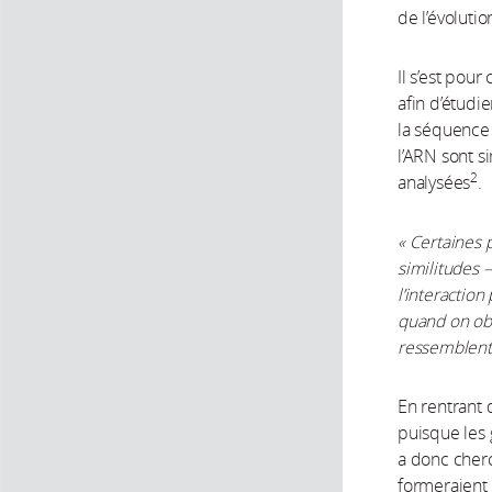
de l’évolutio
Il s’est pou
afin d’étudi
la séquence 
l’ARN sont s
2
analysées
.
« Certaines 
similitudes 
l’interactio
quand on obs
ressemblent
En rentrant 
puisque les
a donc cherc
formeraient a