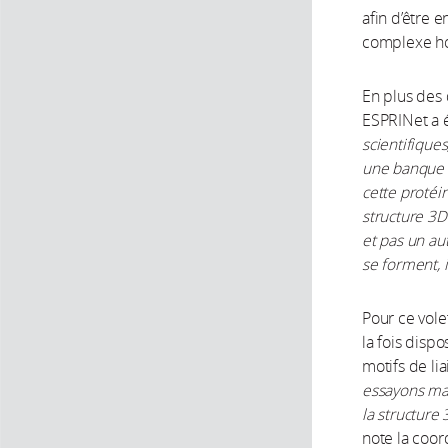
afin d’être 
complexe h
En plus des 
ESPRINet a é
scientifique
une banque d
cette protéi
structure 3D 
et pas un au
se forment, i
Pour ce volet
la fois disp
motifs de li
essayons mal
la structure
note la coor