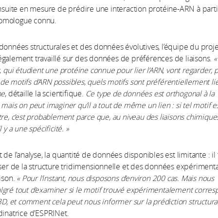
ensuite en mesure de prédire une interaction protéine-ARN à parti
omologue connu.
données structurales et des données évolutives, l’équipe du proje
galement travaillé sur des données de préférences de liaisons.
«
s, qui étudient une protéine connue pour lier l’ARN, vont regarder, 
e motifs d’ARN possibles, quels motifs sont préférentiellement li
ne
, détaille la scientifique.
Ce type de données est orthogonal à la
mais on peut imaginer qu’il a tout de même un lien : si tel motif es
tre, c’est probablement parce que, au niveau des liaisons chimique
l y a une spécificité. »
 de l’analyse, la quantité de données disponibles est limitante : il 
oser de la structure tridimensionnelle et des données expériment
aison.
« Pour l’instant, nous disposons d’environ 200 cas. Mais nous
gré tout d’examiner si le motif trouvé expérimentalement corres
 3D, et comment cela peut nous informer sur la prédiction structura
dinatrice d’ESPRINet.