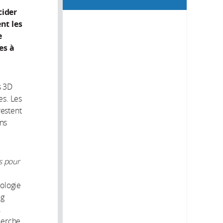
cider
nt les
e
es à
s 3D
es. Les
restent
ns
s pour
iologie
ng
A
cherche