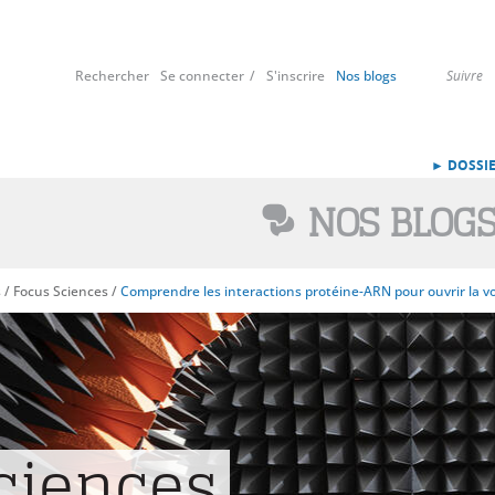
Rechercher
Se connecter
S'inscrire
Nos blogs
Suivre
► DOSSIE
NOS BLOG
s
/
Focus Sciences
/
Comprendre les interactions protéine-ARN pour ouvrir la v
ciences