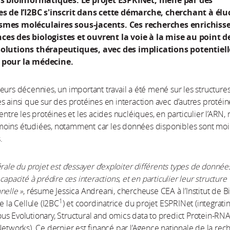
ls bioinformatiques. Le projet ESPRINet, mené par des
es de l’I2BC s'inscrit dans cette démarche, cherchant à élu
smes moléculaires sous-jacents. Ces recherches enrichisse
es des biologistes et ouvrent la voie à la mise au point d
olutions thérapeutiques, avec des implications potentiell
 pour la médecine.
eurs décennies, un important travail a été mené sur les structure
s ainsi que sur des protéines en interaction avec d’autres protéin
entre les protéines et les acides nucléiques, en particulier l’ARN, 
oins étudiées, notamment car les données disponibles sont moi
.
érale du projet est d’essayer d’exploiter différents types de donnée
capacité à prédire ces interactions, et en particulier leur structure
nelle »
, résume Jessica Andreani, chercheuse CEA à l’Institut de B
1
e la Cellule (I2BC
) et coordinatrice du projet ESPRINet (integrati
s Evolutionary, Structural and omics data to predict Protein-RN
Networks). Ce dernier est financé par l’Agence nationale de la re