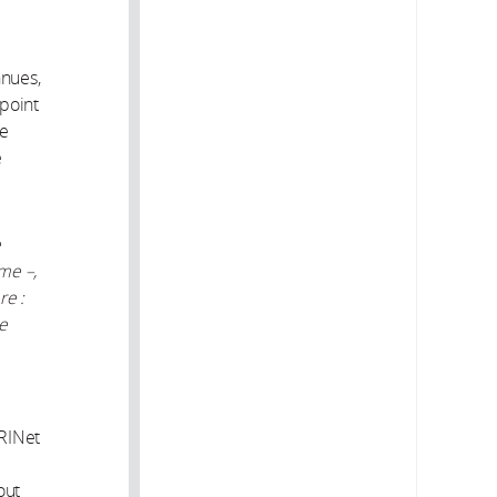
nnues,
point
de
é
e
me –,
re :
se
PRINet
out