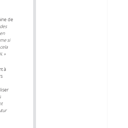
aine de
 des
 en
me si
cela
. »
nt à
rs
liser
s
nt
utur