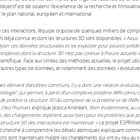
’objectif est de soutenir l’excellence de la recherche et l’innovatio
 le plan national, européen et international.
 ces interactions, l’équipe dispose de quelques milliers de comp
 déjà connus et dont les structures 3D sont disponibles.
« Nous
lyser ces données structurales et les exploiter pour pouvoir prédi
plexes dont la structure 3D n’est pas connue à l’heure actuelle »
ientifique. Face aux limites des méthodes actuelles, le projet util
’autres types de données, et notamment des données « évolutives
nes dérivent d’ancêtres communs, il y a donc une relation évolutive,
mologie’’, qui permet, à partir d’un complexe protéine-ARN connu 
de prédire la structure 3D du complexe de la protéine et de l’ARN
chez l’humain
, explique Jessica Andreani.
Bien évidemment, au c
on, des changements s’opèrent, aussi bien pour les protéines que po
 structure 3D des interactions est maintenue. »
Le projet ESPRINet
d cherché à comprendre les détails atomiques expliquant comm
ions sont maintenues malgré les changements qui ont eu lieu au c