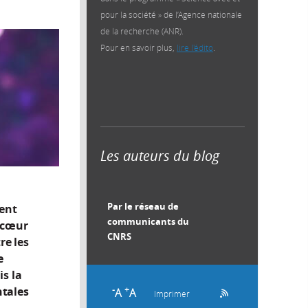
pour la société » de l’Agence nationale
de la recherche (ANR).
Pour en savoir plus,
lire l'édito
.
Les auteurs du blog
Par le réseau de
sent
communicants du
u cœur
CNRS
re les
e
is la
ntales
-
+
A
A
Imprimer