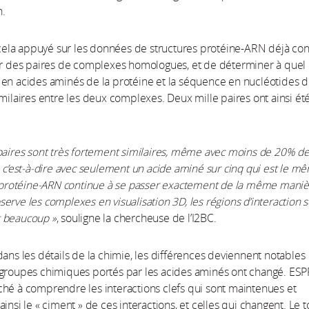
n.
r cela appuyé sur les données de structures protéine-ARN déjà co
er des paires de complexes homologues, et de déterminer à quel 
en acides aminés de la protéine et la séquence en nucléotides 
imilaires entre les deux complexes. Deux mille paires ont ainsi ét
paires sont très fortement similaires, même avec moins de 20% d
– c’est-à-dire avec seulement un acide aminé sur cinq qui est le mê
n protéine-ARN continue à se passer exactement de la même maniè
erve les complexes en visualisation 3D, les régions d’interaction 
 beaucoup »
, souligne la chercheuse de l’I2BC.
dans les détails de la chimie, les différences deviennent notables
 groupes chimiques portés par les acides aminés ont changé. ES
hé à comprendre les interactions clefs qui sont maintenues et
insi le « ciment » de ces interactions, et celles qui changent. Le t