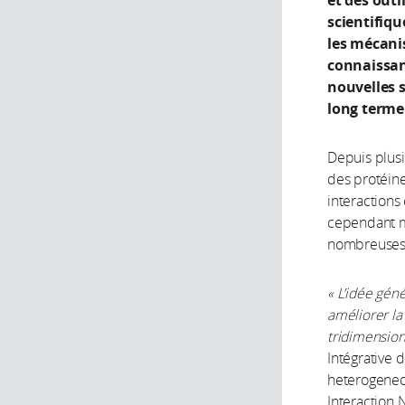
et des outi
scientifiqu
les mécani
connaissanc
nouvelles s
long terme
Depuis plusi
des protéine
interactions 
cependant m
nombreuses
« L’idée gén
améliorer la 
tridimension
Intégrative d
heterogeneou
Interaction 