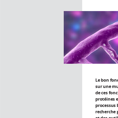
Le bon fon
sur une mu
de ces fonc
protéines e
processus b
recherche 