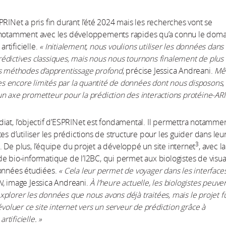
PRINet a pris fin durant l’été 2024 mais les recherches vont se
 notamment avec les développements rapides qu’a connu le dom
 artificielle.
« Initialement, nous voulions utiliser les données dans
dictives classiques, mais nous nous tournons finalement de plus
s méthodes d’apprentissage profond
, précise Jessica Andreani.
Mê
encore limités par la quantité de données dont nous disposons, 
n axe prometteur pour la prédiction des interactions protéine-ARN
iat, l’objectif d’ESPRINet est fondamental. Il permettra notamme
tes d’utiliser les prédictions de structure pour les guider dans leu
3
 De plus, l’équipe du projet a développé un site internet
, avec la
e bio-informatique de l’I2BC, qui permet aux biologistes de visua
données étudiées.
« Cela leur permet de voyager dans les interface
N
, image Jessica Andreani.
À l’heure actuelle, les biologistes peuve
plorer les données que nous avons déjà traitées, mais le projet f
évoluer ce site internet vers un serveur de prédiction grâce à
artificielle. »