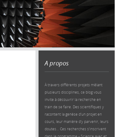
A propos
À travers différents projets mêlant
plusieurs disciplines, ce blog vous
invite à découvrir la recherche en
train de se faire. Des scientifiques y
racontent la genèse d’un projet en
cours, leur manière d’y parvenir, leurs
doutes… Ces recherches s'inscrivent
dans le programme « Science avec et