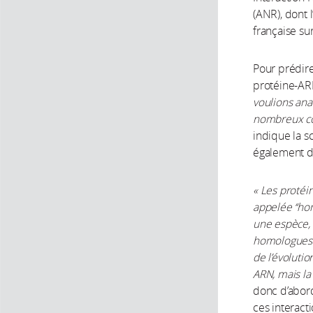
(ANR), dont l
française sur
Pour prédire
protéine-ARN
voulions ana
nombreux com
indique la sc
également d
« Les protéi
appelée ‘‘ho
une espèce, 
homologues 
de l’évoluti
ARN, mais la
donc d’abor
ces interact