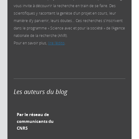
vous invite à découvrir la recherche en train de se faire. Des
scientifiques y racontent la genèse d’un projet en cours, leur
manière d’y parvenir, leurs doutes… Ces recherches s'inscrivent
dans le programme « Science avec et pour la société » de l’Agence
nationale de la recherche (ANR).
Pour en savoir plus,
lire l'édito
.
Les auteurs du blog
Par le réseau de
communicants du
CNRS