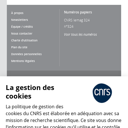
Numéros papiers
À propos
Newsletters
CNRS lemag 324
n°324
Équipe / crédits
Nous contacter
Voir tous les numéros
Charte d'utilisation
Plan du site
Données personnelles
Mentions légales
Nous suivre
Partager
La gestion des
cookies
La politique de gestion des
cookies du CNRS est élaborée en adéquation avec sa
CNRS Le Mag
mission de recherche scientifique. Ce site vous donne
l’information sur les cookies qu’il utilise et le contrôle