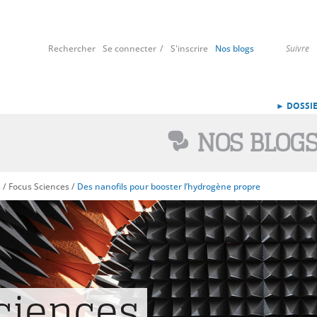
Rechercher
Se connecter
S'inscrire
Nos blogs
Suivre
► DOSSIE
NOS BLOG
s
/
Focus Sciences
/
Des nanofils pour booster l’hydrogène propre
ciences