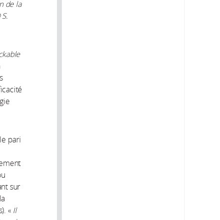
n de la
 S.
ockable
à
s
icacité
gie
le pari
lement
ou
ant sur
la
). «
Il