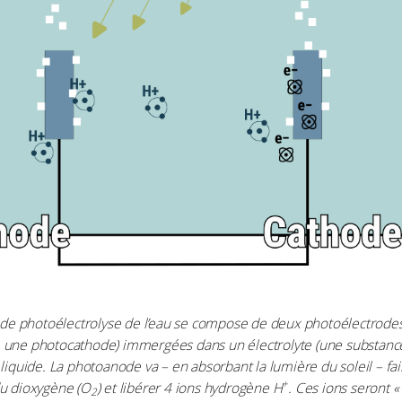
f de photoélectrolyse de l’eau se compose de deux photoélectrode
 une photocathode) immergées dans un électrolyte (une substanc
 liquide. La photoanode va – en absorbant la lumière du soleil – fai
+
du dioxygène (O
) et libérer 4 ions hydrogène H
. Ces ions seront «
2