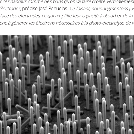
r ces nanofils comme des brins qu'on va faire croître verticalement
électrodes,
précise José Penuelas
. Ce faisant, nous augmentons ju
rface des électrodes, ce qui amplifie leur capacité à absorber de la
onc à générer les électrons nécessaires à la photo-électrolyse de l