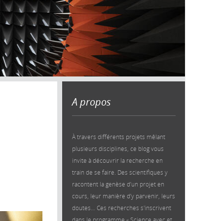
A propos
À travers différents projets mêlant
plusieurs disciplines, ce blog vous
invite à découvrir la recherche en
train de se faire. Des scientifiques y
racontent la genèse d’un projet en
cours, leur manière d’y parvenir, leurs
doutes… Ces recherches s'inscrivent
dans le programme « Science avec et