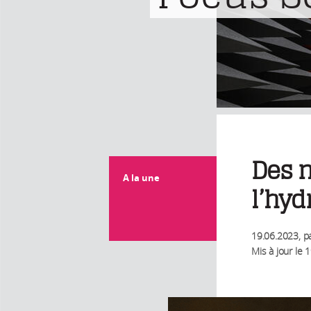
Des n
A la une
l’hyd
19.06.2023
, p
Mis à jour le
1