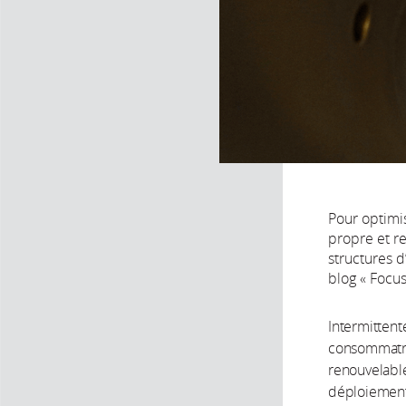
Pour optimi
propre et re
structures d
blog « Focus
Intermitten
consommatric
renouvelable
déploiement