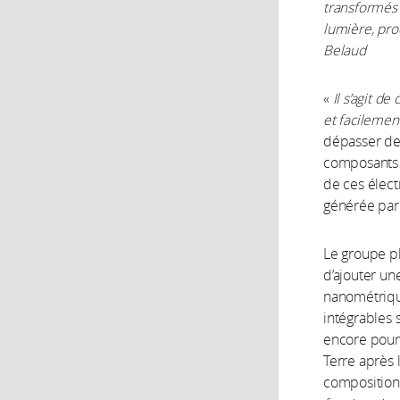
transformés 
lumière, pro
Belaud
«
Il s’agit d
et facilemen
dépasser deu
composants né
de ces élec
générée par 
Le groupe pl
d’ajouter un
nanométriqu
intégrables 
encore pour 
Terre après 
composition