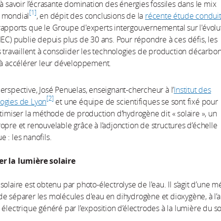
 à savoir l’écrasante domination des énergies fossiles dans le mix
1
 mondial
, en dépit des conclusions de la
récente étude condui
apports que le Groupe d'experts intergouvernemental sur l'évolu
IEC) publie depuis plus de 30 ans. Pour répondre à ces défis, les
s travaillent à consolider les technologies de production décarbo
 à accélérer leur développement.
erspective, José Penuelas, enseignant-chercheur à l’
Institut des
2
ogies de Lyon
et une équipe de scientifiques se sont fixé pour
ptimiser la méthode de production d’hydrogène dit « solaire », un
opre et renouvelable grâce à l’adjonction de structures d’échelle
 : les nanofils.
r la lumière solaire
solaire est obtenu par photo-électrolyse de l'eau. Il s’agit d’une 
e séparer les molécules d'eau en dihydrogène et dioxygène, à l’
 électrique généré par l’exposition d’électrodes à la lumière du sol