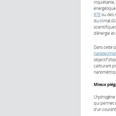
inquiétante,
énergétique
RTE
ou des r
du climat (G
scientifique
d’énergie et
Dans cette p
nanotechnol
objectif d’o
carburant pr
nanométrique
Mieux piége
L’hydrogène 
qui permet d
d’un courant