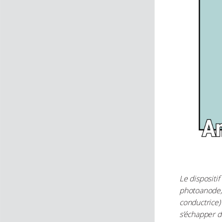
Le dispositi
photoanode,
conductrice)
s’échapper 