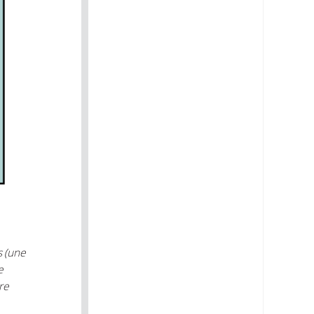
s (une
e
re