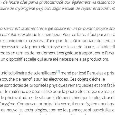
» de l’autre côté par la photocathode qui, également via l’absorptio
duira de l’hydrogène (H
), qu’il s’agit ensuite de capter et stocker. ©
2
e convertir efficacement l’énergie solaire en un carburant propre, st
t pilotable
», explique le chercheur. Pour ce faire, il faut parvenir 
x contraintes majeures : d’une part, le coût important de certain
cessaires à la photo-électrolyse de l'eau ; de l’autre, la faible eff
trodes en termes de rendement énergétique (rapport entre l'éner
un dispositif et celle qui aura été nécessaire à sa production).
3
uridisciplinaire de scientifiques
mené par José Penuelas a pris 
e couche de nanofils sur les électrodes. Ces objets d’échelle
e sont dotés de propriétés physiques remarquables et sont faci
sur le matériau de base utilisé pour la photo-électrolyse de l’eau, 
le photovoltaïque : le silicium (l'élément chimique le plus abond
l'oxygène. Composant principal du verre, il entre également dans 
 de nouvelles technologies, comme les panneaux photovoltaïques