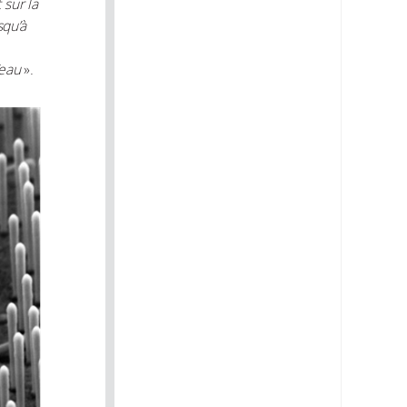
 sur la
squ’à
’eau
».