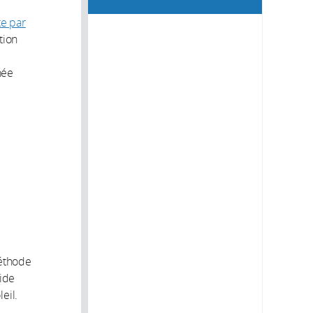
te par
tion
née
méthode
aide
eil.