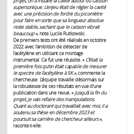
projet, on a installé la cavité autour du caisson
supersonique. L’enjeu était de régler la cavité
avec une précision de l’ordre du picomètre
pour faire en sorte que sa longueur absolue
reste stable, sachant que le caisson vibrait
beaucoup »
, note Lucile Rutkowski.
De premiers tests ont été réalisés en octobre
2022 avec l’ambition de détecter de
l’acétylène en utilisant ce montage
instrumental. Ce fut une réussite. «
C’était la
première fois qu’on était capable de mesurer
le spectre de l’acétylène à 5K »
, commente la
chercheuse. L’équipe travaille désormais sur
la robustesse de ces résultats en vue d’une
publication dans une revue. «
Jusqu’à la fin du
projet, je vais refaire des manipulations.
Quant au doctorant qui travaillait avec moi, il a
soutenu sa thèse en décembre 2023 et
poursuit sa carrière de chercheur ailleurs »
,
raconte-t-elle.