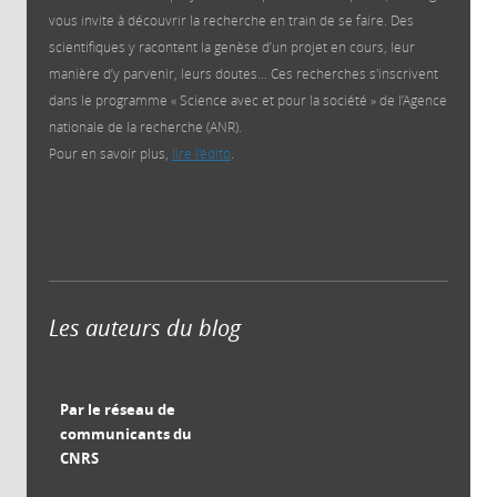
vous invite à découvrir la recherche en train de se faire. Des
scientifiques y racontent la genèse d’un projet en cours, leur
manière d’y parvenir, leurs doutes… Ces recherches s'inscrivent
dans le programme « Science avec et pour la société » de l’Agence
nationale de la recherche (ANR).
Pour en savoir plus,
lire l'édito
.
Les auteurs du blog
Par le réseau de
communicants du
CNRS