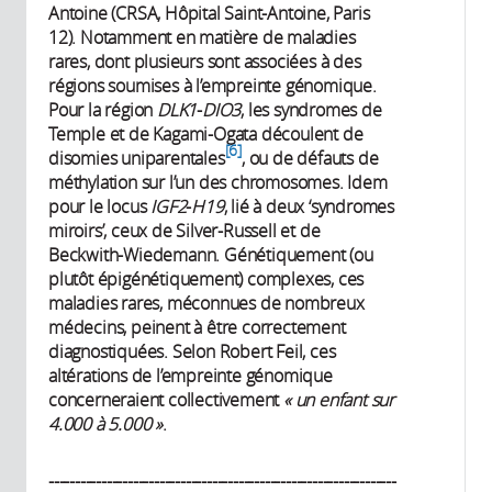
Antoine (CRSA, Hôpital Saint-Antoine, Paris
12). Notamment en matière de maladies
rares, dont plusieurs sont associées à des
régions soumises à l’empreinte génomique.
Pour la région
DLK1
-
DIO3
, les syndromes de
Temple et de Kagami-Ogata découlent de
6
disomies uniparentales
, ou de défauts de
méthylation sur l’un des chromosomes. Idem
pour le locus
IGF2
-
H19
, lié à deux ‘syndromes
miroirs’, ceux de Silver-Russell et de
Beckwith-Wiedemann. Génétiquement (ou
plutôt épigénétiquement) complexes, ces
maladies rares, méconnues de nombreux
médecins, peinent à être correctement
diagnostiquées. Selon Robert Feil, ces
altérations de l’empreinte génomique
concerneraient collectivement
« un enfant sur
4.000 à 5.000 »
.
------------------------------------------------------------------