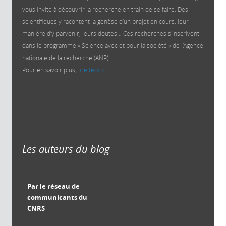
vous invite à découvrir la recherche en train de se faire. Des
scientifiques y racontent la genèse d’un projet en cours, leur
manière d’y parvenir, leurs doutes… Ces recherches s'inscrivent
dans le programme « Science avec et pour la société » de l’Agence
nationale de la recherche (ANR).
Pour en savoir plus,
lire l'édito
.
Les auteurs du blog
Par le réseau de
communicants du
CNRS