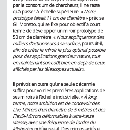
par le consortium de chercheurs, il ne reste
qu’à passer à l’échelle supérieure. «
Notre
prototype faisait 11 cm de diamètre
» précise
Gil Moretto, qui se fixe pour objectif à court
terme de développer un miroir prototype de
50 cm de diamètre. «
Nous appliquerons des
milliers d'actionneurs à sa surface
, poursuit-il,
afin de créer le miroir le plus optimal possible
pour des applications grandeur nature, tout
en maintenant son coût bien en deçà de ceux
affichés par les télescopes actuels
».
Il prévoit en outre qu’une seule décennie
suffira pour voir les premières applications de
ses miroirs à l’échelle industrielle. «
À long
terme, notre ambition est de concevoir des
Live-Mirrors d'un diamètre de 5 mètres et des
FlexSi-Mirrors déformables à ultra-haute
vitesse, avec une fréquence de l'ordre du
kilohertz
» préfigure-t-il. Des miroirs actifs et