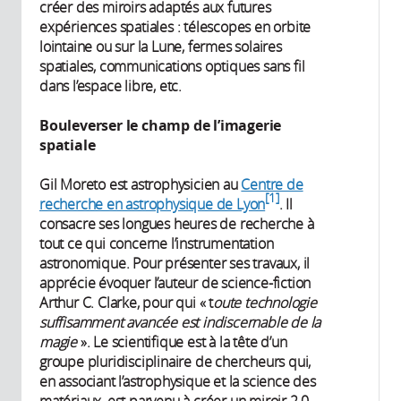
créer des miroirs adaptés aux futures
expériences spatiales : télescopes en orbite
lointaine ou sur la Lune, fermes solaires
spatiales, communications optiques sans fil
dans l’espace libre, etc.
Bouleverser le champ de l’imagerie
spatiale
Gil Moreto est astrophysicien au
Centre de
1
recherche en astrophysique de Lyon
. Il
consacre ses longues heures de recherche à
tout ce qui concerne l’instrumentation
astronomique. Pour présenter ses travaux, il
apprécie évoquer l’auteur de science-fiction
Arthur C. Clarke, pour qui « t
oute technologie
suffisamment avancée est indiscernable de la
magie
». Le scientifique est à la tête d’un
groupe pluridisciplinaire de chercheurs qui,
en associant l’astrophysique et la science des
matériaux, est parvenu à créer un miroir 2.0