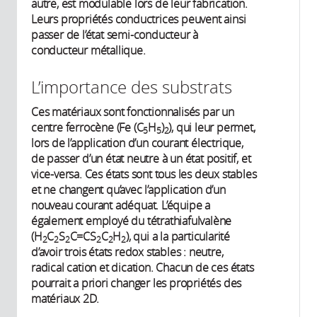
autre, est modulable lors de leur fabrication.
Leurs propriétés conductrices peuvent ainsi
passer de l’état semi-conducteur à
conducteur métallique.
L’importance des substrats
Ces matériaux sont fonctionnalisés par un
centre ferrocène (Fe (C
H
)
), qui leur permet,
5
5
2
lors de l’application d’un courant électrique,
de passer d’un état neutre à un état positif, et
vice-versa. Ces états sont tous les deux stables
et ne changent qu’avec l’application d’un
nouveau courant adéquat. L’équipe a
également employé du tétrathiafulvalène
(H
C
S
C=CS
C
H
), qui a la particularité
2
2
2
2
2
2
d’avoir trois états redox stables : neutre,
radical cation et dication. Chacun de ces états
pourrait a priori changer les propriétés des
matériaux 2D.