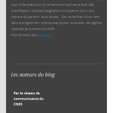
vous invite à découvrir la recherche en train de se faire. Des
scientifiques y racontent la genèse d’un projet en cours, leur
manière d’y parvenir, leurs doutes… Ces recherches s'inscrivent
dans le programme « Science avec et pour la société » de l’Agence
nationale de la recherche (ANR).
Pour en savoir plus,
lire l'édito
.
Les auteurs du blog
Par le réseau de
communicants du
CNRS