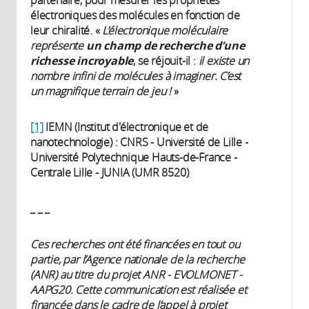
électroniques des molécules en fonction de
leur chiralité. «
L’électronique moléculaire
représente
un champ de recherche d’une
richesse incroyable
, se réjouit-il :
il existe un
nombre infini de molécules à imaginer. C’est
un magnifique terrain de jeu !
»
[1]
IEMN (Institut d'électronique et de
nanotechnologie) : CNRS - Université de Lille -
Université Polytechnique Hauts-de-France -
Centrale Lille - JUNIA (UMR 8520)
_ _ _
Ces recherches ont été financées en tout ou
partie, par l’Agence nationale de la recherche
(ANR) au titre du projet ANR - EVOLMONET -
AAPG20. Cette communication est réalisée et
financée dans le cadre de l’appel à projet