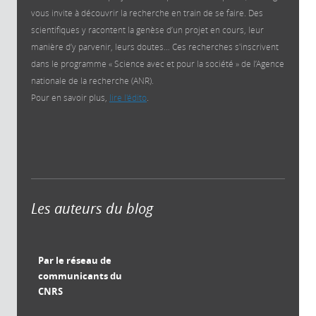
vous invite à découvrir la recherche en train de se faire. Des
scientifiques y racontent la genèse d’un projet en cours, leur
manière d’y parvenir, leurs doutes… Ces recherches s'inscrivent
dans le programme « Science avec et pour la société » de l’Agence
nationale de la recherche (ANR).
Pour en savoir plus,
lire l'édito
.
Les auteurs du blog
Par le réseau de
communicants du
CNRS