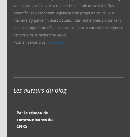
vous invite à découvrir la recherche en train de se faire. Des
scientifiques y racontent la genèse d’un projet en cours, leur
manière d’y parvenir, leurs doutes… Ces recherches s'inscrivent
dans le programme « Science avec et pour la société » de l’Agence
nationale de la recherche (ANR).
Pour en savoir plus,
lire l'édito
.
Les auteurs du blog
Par le réseau de
communicants du
CNRS