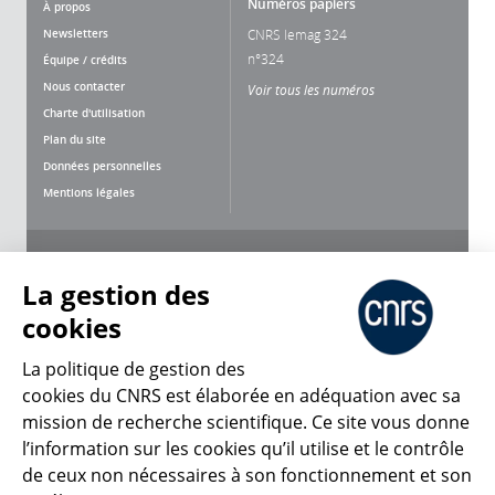
Numéros papiers
À propos
Newsletters
CNRS lemag 324
n°324
Équipe / crédits
Nous contacter
Voir tous les numéros
Charte d'utilisation
Plan du site
Données personnelles
Mentions légales
Nous suivre
Partager
La gestion des
cookies
La politique de gestion des
cookies du CNRS est élaborée en adéquation avec sa
mission de recherche scientifique. Ce site vous donne
CNRS Le Mag
l’information sur les cookies qu’il utilise et le contrôle
de ceux non nécessaires à son fonctionnement et son
© 2026, CNRS