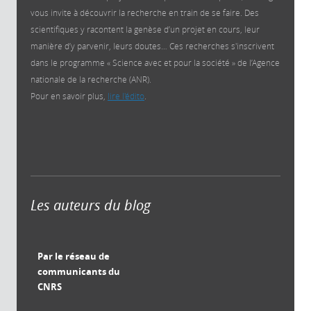
vous invite à découvrir la recherche en train de se faire. Des
scientifiques y racontent la genèse d’un projet en cours, leur
manière d’y parvenir, leurs doutes… Ces recherches s'inscrivent
dans le programme « Science avec et pour la société » de l’Agence
nationale de la recherche (ANR).
Pour en savoir plus,
lire l'édito
.
Les auteurs du blog
Par le réseau de
communicants du
CNRS